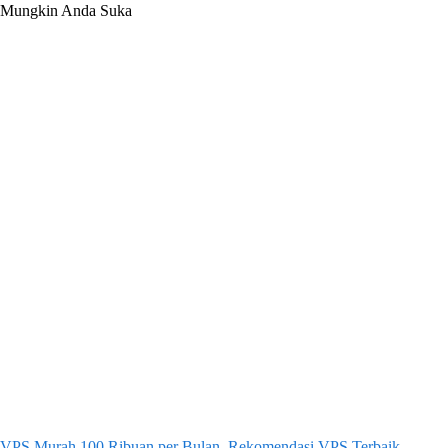
Mungkin Anda Suka
VPS Murah 100 Ribuan per Bulan, Rekomendasi VPS Terbaik