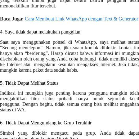
yang terakhir dilihat juga dapat berarti bahwa pengguna telah
menonaktifkan fitur tersebut.
Baca Juga:
Cara Membuat Link WhatsApp dengan Text & Generator
4. Saya tidak dapat melakukan panggilan
Saat saya menggunakan ponsel di WhatsApp, saya melihat status
“Sedang menelepon”. Namun, jika suatu kontak diblokir, kontak itu
hanya akan “berdering”. Harap dicatat bahwa informasi ini mungkin
disebabkan oleh orang yang Anda coba hubungi tidak memiliki akses
ke Internet atau mengalami kesulitan mengakses Internet. Jika tidak,
mungkin karena paket data sudah habis.
5. Tidak Dapat Melihat Status
Indikasi ini mungkin juga penting karena pengguna mungkin telah
mengaktifkan fitur status pribadi hanya untuk sejumlah kecil
pengguna. Dengan begitu, tidak semua orang bisa melihat unggahan
status di WA.
6. Tidak Dapat Mengundang ke Grup Terakhir
Simbol yang diblokir mengacu pada grup. Anda tidak dapat
menambahkan akun ke grup WhatsApp.