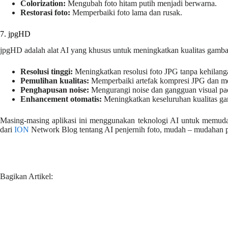
Colorization:
Mengubah foto hitam putih menjadi berwarna.
Restorasi foto:
Memperbaiki foto lama dan rusak.
7. jpgHD
jpgHD adalah alat AI yang khusus untuk meningkatkan kualitas gamb
Resolusi tinggi:
Meningkatkan resolusi foto JPG tanpa kehilanga
Pemulihan kualitas:
Memperbaiki artefak kompresi JPG dan me
Penghapusan noise:
Mengurangi noise dan gangguan visual pa
Enhancement otomatis:
Meningkatkan keseluruhan kualitas gam
Masing-masing aplikasi ini menggunakan teknologi AI untuk memudah
dari
ION
Network Blog tentang AI penjernih foto, mudah – mudahan p
Bagikan Artikel: