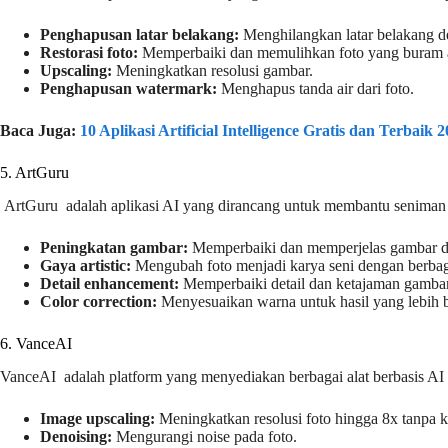
Penghapusan latar belakang:
Menghilangkan latar belakang de
Restorasi foto:
Memperbaiki dan memulihkan foto yang buram a
Upscaling:
Meningkatkan resolusi gambar.
Penghapusan watermark:
Menghapus tanda air dari foto.
Baca Juga:
10 Aplikasi Artificial Intelligence Gratis dan Terbaik 
5. ArtGuru
ArtGuru adalah aplikasi AI yang dirancang untuk membantu seniman d
Peningkatan gambar:
Memperbaiki dan memperjelas gambar di
Gaya artistic:
Mengubah foto menjadi karya seni dengan berbag
Detail enhancement:
Memperbaiki detail dan ketajaman gambar
Color correction:
Menyesuaikan warna untuk hasil yang lebih b
6. VanceAI
VanceAI adalah platform yang menyediakan berbagai alat berbasis AI u
Image upscaling:
Meningkatkan resolusi foto hingga 8x tanpa ke
Denoising:
Mengurangi noise pada foto.