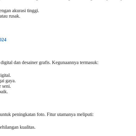
ngan akurasi tinggi.
tau rusak.
2024
igital dan desainer grafis. Kegunaannya termasuk:
gital.
ai gaya.
 seni.
aik.
ntuk peningkatan foto. Fitur utamanya meliputi:
hilangan kualitas.