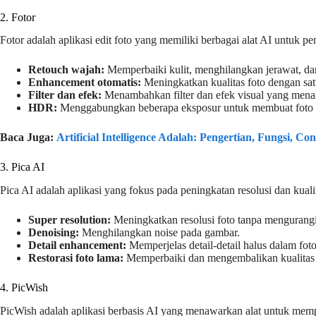
2. Fotor
Fotor adalah aplikasi edit foto yang memiliki berbagai alat AI untuk p
Retouch wajah:
Memperbaiki kulit, menghilangkan jerawat, da
Enhancement otomatis:
Meningkatkan kualitas foto dengan sa
Filter dan efek:
Menambahkan filter dan efek visual yang menar
HDR:
Menggabungkan beberapa eksposur untuk membuat foto de
Baca Juga:
Artificial Intelligence Adalah: Pengertian, Fungsi, Co
3. Pica AI
Pica AI adalah aplikasi yang fokus pada peningkatan resolusi dan k
Super resolution:
Meningkatkan resolusi foto tanpa mengurangi 
Denoising:
Menghilangkan noise pada gambar.
Detail enhancement:
Memperjelas detail-detail halus dalam foto
Restorasi foto lama:
Memperbaiki dan mengembalikan kualitas 
4. PicWish
PicWish
adalah aplikasi berbasis AI yang menawarkan alat untuk mem