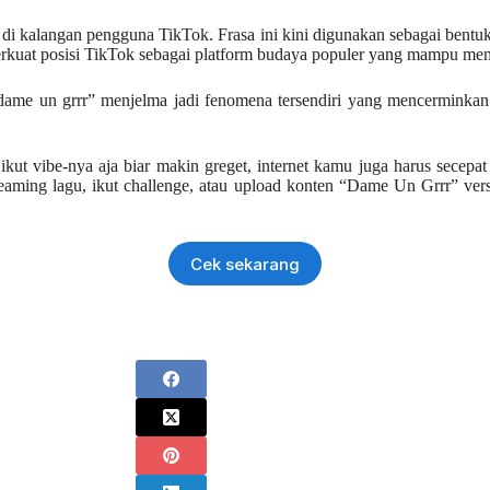
i kalangan pengguna TikTok. Frasa ini kini digunakan sebagai bentuk 
erkuat posisi TikTok sebagai platform budaya populer yang mampu memb
dame un grrr” menjelma jadi fenomena tersendiri yang mencerminkan
t vibe-nya aja biar makin greget, internet kamu juga harus secepat e
eaming lagu, ikut challenge, atau upload konten “Dame Un Grrr” vers
Cek sekarang