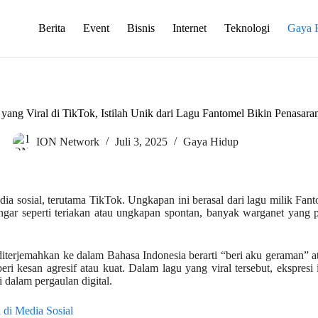
Berita
Event
Bisnis
Internet
Teknologi
Gaya 
yang Viral di TikTok, Istilah Unik dari Lagu Fantomel Bikin Penasara
ION Network
Juli 3, 2025
Gaya Hidup
ia sosial, terutama TikTok. Ungkapan ini berasal dari lagu milik Fanto
gar seperti teriakan atau ungkapan spontan, banyak warganet yang p
 diterjemahkan ke dalam Bahasa Indonesia berarti “beri aku geraman” a
 kesan agresif atau kuat. Dalam lagu yang viral tersebut, ekspresi 
 dalam pergaulan digital.
 di Media Sosial