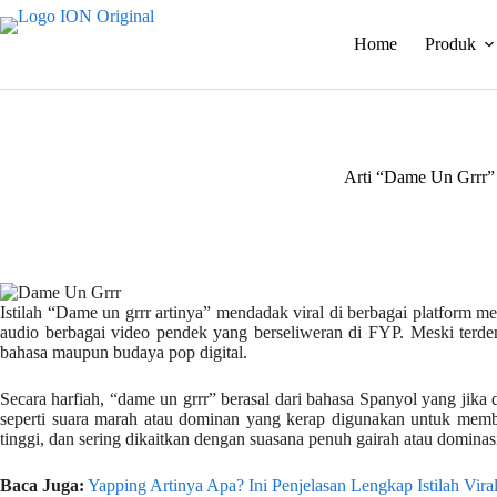
Skip
to
Home
Produk
content
Arti “Dame Un Grrr” 
Istilah “Dame un grrr artinya” mendadak viral di berbagai platform med
audio berbagai video pendek yang berseliweran di FYP. Meski terden
bahasa maupun budaya pop digital.
Secara harfiah, “dame un grrr” berasal dari bahasa Spanyol yang jika
seperti suara marah atau dominan yang kerap digunakan untuk memberi
tinggi, dan sering dikaitkan dengan suasana penuh gairah atau dominasi
Baca Juga:
Yapping Artinya Apa? Ini Penjelasan Lengkap Istilah Viral