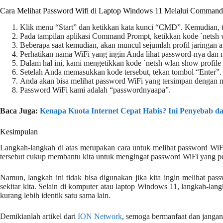
Cara Melihat Password Wifi di Laptop Windows 11 Melalui Comman
Klik menu “Start” dan ketikkan kata kunci “CMD”. Kemudian, t
Pada tampilan aplikasi Command Prompt, ketikkan kode `netsh wl
Beberapa saat kemudian, akan muncul sejumlah profil jaringan a
Perhatikan nama WiFi yang ingin Anda lihat password-nya dan 
Dalam hal ini, kami mengetikkan kode `netsh wlan show profil
Setelah Anda memasukkan kode tersebut, tekan tombol “Enter”.
Anda akan bisa melihat password WiFi yang tersimpan dengan m
Password WiFi kami adalah “passwordnyaapa”.
Baca Juga:
Kenapa Kuota Internet Cepat Habis? Ini Penyebab d
Kesimpulan
Langkah-langkah di atas merupakan cara untuk melihat password WiF
tersebut cukup membantu kita untuk mengingat password WiFi yang pe
Namun, langkah ini tidak bisa digunakan jika kita ingin melihat pas
sekitar kita. Selain di komputer atau laptop Windows 11, langkah-la
kurang lebih identik satu sama lain.
Demikianlah artikel dari
ION Network
, semoga bermanfaat dan jangan 