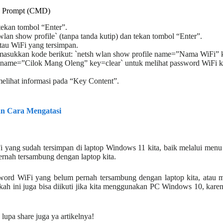
d Prompt (CMD)
ekan tombol “Enter”.
an show profile` (tanpa tanda kutip) dan tekan tombol “Enter”.
tau WiFi yang tersimpan.
masukkan kode berikut: `netsh wlan show profile name=”Nama WiFi” k
e name=”Cilok Mang Oleng” key=clear` untuk melihat password WiFi k
elihat informasi pada “Key Content”.
an Cara Mengatasi
i yang sudah tersimpan di laptop Windows 11 kita, baik melalui men
rnah tersambung dengan laptop kita.
sword WiFi yang belum pernah tersambung dengan laptop kita, atau me
ngkah ini juga bisa diikuti jika kita menggunakan PC Windows 10, ka
lupa share juga ya artikelnya!