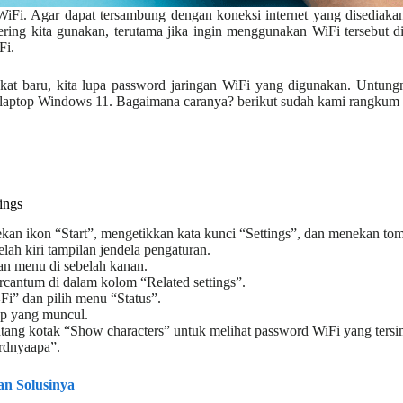
WiFi. Agar dapat tersambung dengan koneksi internet yang disediakan
ering kita gunakan, terutama jika ingin menggunakan WiFi tersebut d
Fi.
kat baru, kita lupa password jaringan WiFi yang digunakan. Untung
di laptop Windows 11. Bagaimana caranya? berikut sudah kami rangkum 
ings
an ikon “Start”, mengetikkan kata kunci “Settings”, dan menekan tom
lah kiri tampilan jendela pengaturan.
an menu di sebelah kanan.
rcantum di dalam kolom “Related settings”.
Fi” dan pilih menu “Status”.
-up yang muncul.
centang kotak “Show characters” untuk melihat password WiFi yang ter
ordnyaapa”.
an Solusinya