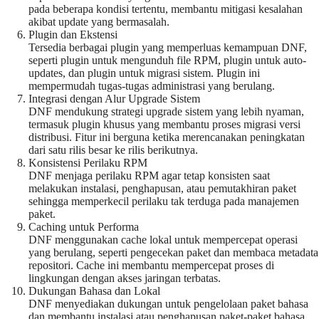
pada beberapa kondisi tertentu, membantu mitigasi kesalahan
akibat update yang bermasalah.
Plugin dan Ekstensi
Tersedia berbagai plugin yang memperluas kemampuan DNF,
seperti plugin untuk mengunduh file RPM, plugin untuk auto-
updates, dan plugin untuk migrasi sistem. Plugin ini
mempermudah tugas-tugas administrasi yang berulang.
Integrasi dengan Alur Upgrade Sistem
DNF mendukung strategi upgrade sistem yang lebih nyaman,
termasuk plugin khusus yang membantu proses migrasi versi
distribusi. Fitur ini berguna ketika merencanakan peningkatan
dari satu rilis besar ke rilis berikutnya.
Konsistensi Perilaku RPM
DNF menjaga perilaku RPM agar tetap konsisten saat
melakukan instalasi, penghapusan, atau pemutakhiran paket
sehingga memperkecil perilaku tak terduga pada manajemen
paket.
Caching untuk Performa
DNF menggunakan cache lokal untuk mempercepat operasi
yang berulang, seperti pengecekan paket dan membaca metadata
repositori. Cache ini membantu mempercepat proses di
lingkungan dengan akses jaringan terbatas.
Dukungan Bahasa dan Lokal
DNF menyediakan dukungan untuk pengelolaan paket bahasa
dan membantu instalasi atau penghapusan paket-paket bahasa