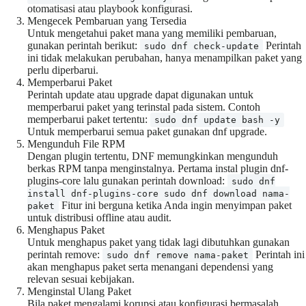
otomatisasi atau playbook konfigurasi.
Mengecek Pembaruan yang Tersedia
Untuk mengetahui paket mana yang memiliki pembaruan,
gunakan perintah berikut:
Perintah
sudo dnf check-update
ini tidak melakukan perubahan, hanya menampilkan paket yang
perlu diperbarui.
Memperbarui Paket
Perintah update atau upgrade dapat digunakan untuk
memperbarui paket yang terinstal pada sistem. Contoh
memperbarui paket tertentu:
sudo dnf update bash -y
Untuk memperbarui semua paket gunakan dnf upgrade.
Mengunduh File RPM
Dengan plugin tertentu, DNF memungkinkan mengunduh
berkas RPM tanpa menginstalnya. Pertama instal plugin dnf-
plugins-core lalu gunakan perintah download:
sudo dnf
install dnf-plugins-core sudo dnf download nama-
Fitur ini berguna ketika Anda ingin menyimpan paket
paket
untuk distribusi offline atau audit.
Menghapus Paket
Untuk menghapus paket yang tidak lagi dibutuhkan gunakan
perintah remove:
Perintah ini
sudo dnf remove nama-paket
akan menghapus paket serta menangani dependensi yang
relevan sesuai kebijakan.
Menginstal Ulang Paket
Bila paket mengalami korupsi atau konfigurasi bermasalah,