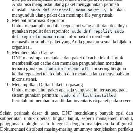
Anda bisa menginstal ulang paket menggunakan perintah
reinstall:
Ini akan
sudo dnf reinstall nama-paket -y
mengunduh ulang paket dan menimpa file yang rusak.
Melihat Informasi Repositori
Untuk menampilkan daftar repositori yang aktif dan detailnya
gunakan repolist dan repoinfo:
sudo dnf repolist sudo
Informasi ini membantu
dnf repoinfo nama-repo
memastikan sumber paket yang Anda gunakan sesuai kebijakan
organisasi.
Membersihkan Cache
DNF menyimpan metadata dan paket di cache lokal. Untuk
membersihkan cache dan memaksa pengunduhan metadata
terbaru gunakan:
Ini sering berguna
sudo dnf clean all
ketika repositori telah diubah dan metadata lama menyebabkan
inkonsistensi.
Menampilkan Daftar Paket Terpasang
Untuk mengetahui paket apa saja yang saat ini terpasang pada
sistem gunakan perintah:
sudo dnf list installed
Perintah ini membantu audit dan inventarisasi paket pada server.
Selain perintah dasar di atas, DNF mendukung banyak opsi dan
subperintah untuk operasi tingkat lanjut, seperti manajemen modul,
penggunaan plugin, atau integrasi dengan manajemen konfigurasi.
Dokumentasi distribusi masing-masing umumnya menjelaskan perilaku