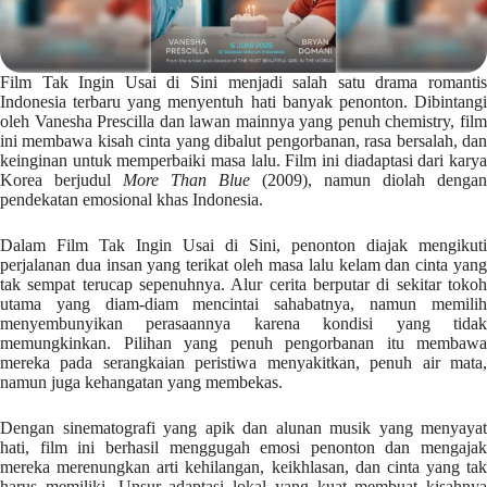
Film Tak Ingin Usai di Sini menjadi salah satu drama romantis
Indonesia terbaru yang menyentuh hati banyak penonton. Dibintangi
oleh Vanesha Prescilla dan lawan mainnya yang penuh chemistry, film
ini membawa kisah cinta yang dibalut pengorbanan, rasa bersalah, dan
keinginan untuk memperbaiki masa lalu. Film ini diadaptasi dari karya
Korea berjudul
More Than Blue
(2009), namun diolah dengan
pendekatan emosional khas Indonesia.
Dalam Film Tak Ingin Usai di Sini, penonton diajak mengikuti
perjalanan dua insan yang terikat oleh masa lalu kelam dan cinta yang
tak sempat terucap sepenuhnya. Alur cerita berputar di sekitar tokoh
utama yang diam-diam mencintai sahabatnya, namun memilih
menyembunyikan perasaannya karena kondisi yang tidak
memungkinkan. Pilihan yang penuh pengorbanan itu membawa
mereka pada serangkaian peristiwa menyakitkan, penuh air mata,
namun juga kehangatan yang membekas.
Dengan sinematografi yang apik dan alunan musik yang menyayat
hati, film ini berhasil menggugah emosi penonton dan mengajak
mereka merenungkan arti kehilangan, keikhlasan, dan cinta yang tak
harus memiliki. Unsur adaptasi lokal yang kuat membuat kisahnya