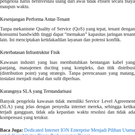
pengelola harus berinvestasi ulang dari awal tidak efisien secara biaya
maupun waktu.
Kesenjangan Performa Antar-Tenant
Tanpa mekanisme Quality of Service (QoS) yang tepat, tenant dengan
konsumsi bandwidth tinggi dapat “memakan” kapasitas jaringan tenant
lain. Ini menciptakan ketidakadilan layanan dan potensi konflik.
Keterbatasan Infrastruktur Fisik
Kawasan industri yang luas membutuhkan bentangan kabel yang
panjang, manajemen ducting yang kompleks, dan titik distribusi
(distribution point) yang strategis. Tanpa perencanaan yang matang,
instalasi menjadi mahal dan sulit diperluas.
Kurangnya SLA yang Terstandarisasi
Banyak pengelola kawasan tidak memiliki Service Level Agreement
(SLA) yang jelas dengan penyedia internet mereka, sehingga ketika
terjadi gangguan, tidak ada kepastian waktu resolusi dan tidak ada
kompensasi yang terukur.
Baca Juga:
Dedicated Internet ION Enterprise Menjadi Pilihan Utama