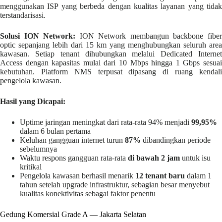
menggunakan ISP yang berbeda dengan kualitas layanan yang tidak
terstandarisasi.
Solusi ION Network:
ION Network membangun backbone fibe
optic sepanjang lebih dari 15 km yang menghubungkan seluruh area
kawasan. Setiap tenant dihubungkan melalui Dedicated Internet
Access dengan kapasitas mulai dari 10 Mbps hingga 1 Gbps sesuai
kebutuhan. Platform NMS terpusat dipasang di ruang kendali
pengelola kawasan.
Hasil yang Dicapai:
Uptime jaringan meningkat dari rata-rata 94% menjadi
99,95%
dalam 6 bulan pertama
Keluhan gangguan internet turun
87%
dibandingkan periode
sebelumnya
Waktu respons gangguan rata-rata
di bawah 2 jam
untuk isu
kritikal
Pengelola kawasan berhasil menarik
12 tenant baru
dalam 1
tahun setelah upgrade infrastruktur, sebagian besar menyebut
kualitas konektivitas sebagai faktor penentu
Gedung Komersial Grade A — Jakarta Selatan