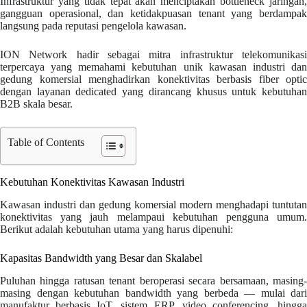
Infrastruktur yang tidak tepat akan menciptakan bottleneck jaringan,
gangguan operasional, dan ketidakpuasan tenant yang berdampak
langsung pada reputasi pengelola kawasan.
ION Network hadir sebagai mitra infrastruktur telekomunikasi
terpercaya yang memahami kebutuhan unik kawasan industri dan
gedung komersial menghadirkan konektivitas berbasis fiber optic
dengan layanan dedicated yang dirancang khusus untuk kebutuhan
B2B skala besar.
Table of Contents
Kebutuhan Konektivitas Kawasan Industri
Kawasan industri dan gedung komersial modern menghadapi tuntutan
konektivitas yang jauh melampaui kebutuhan pengguna umum.
Berikut adalah kebutuhan utama yang harus dipenuhi:
Kapasitas Bandwidth yang Besar dan Skalabel
Puluhan hingga ratusan tenant beroperasi secara bersamaan, masing-
masing dengan kebutuhan bandwidth yang berbeda — mulai dari
manufaktur berbasis IoT, sistem ERP, video conferencing, hingga