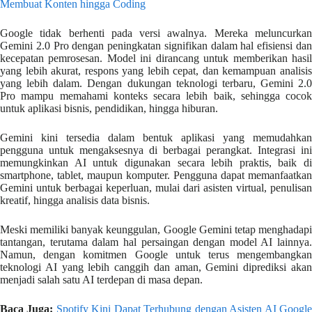
Membuat Konten hingga Coding
Google tidak berhenti pada versi awalnya. Mereka meluncurkan
Gemini 2.0 Pro dengan peningkatan signifikan dalam hal efisiensi dan
kecepatan pemrosesan. Model ini dirancang untuk memberikan hasil
yang lebih akurat, respons yang lebih cepat, dan kemampuan analisis
yang lebih dalam. Dengan dukungan teknologi terbaru, Gemini 2.0
Pro mampu memahami konteks secara lebih baik, sehingga cocok
untuk aplikasi bisnis, pendidikan, hingga hiburan.
Gemini kini tersedia dalam bentuk aplikasi yang memudahkan
pengguna untuk mengaksesnya di berbagai perangkat. Integrasi ini
memungkinkan AI untuk digunakan secara lebih praktis, baik di
smartphone, tablet, maupun komputer. Pengguna dapat memanfaatkan
Gemini untuk berbagai keperluan, mulai dari asisten virtual, penulisan
kreatif, hingga analisis data bisnis.
Meski memiliki banyak keunggulan, Google Gemini tetap menghadapi
tantangan, terutama dalam hal persaingan dengan model AI lainnya.
Namun, dengan komitmen Google untuk terus mengembangkan
teknologi AI yang lebih canggih dan aman, Gemini diprediksi akan
menjadi salah satu AI terdepan di masa depan.
Baca Juga:
Spotify Kini Dapat Terhubung dengan Asisten AI Googl