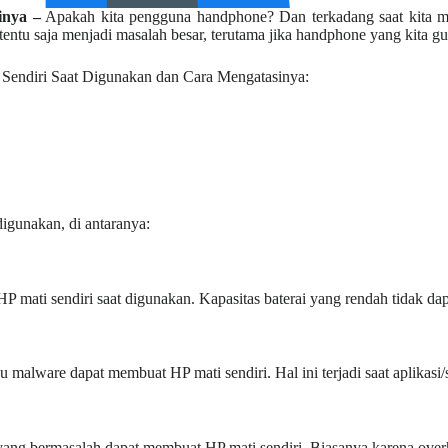
inya –
Apakah kita pengguna handphone? Dan terkadang saat kita me
, tentu saja menjadi masalah besar, terutama jika handphone yang kita 
 Sendiri Saat Digunakan dan Cara Mengatasinya:
igunakan, di antaranya:
 mati sendiri saat digunakan. Kapasitas baterai yang rendah tidak d
atau malware dapat membuat HP mati sendiri. Hal ini terjadi saat aplik
 yang bermasalah dapat membuat HP mati sendiri. Biasanya karena ove