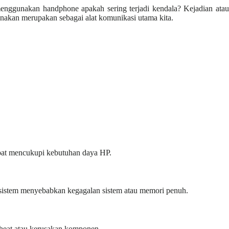
nggunakan handphone apakah sering terjadi kendala? Kejadian ata
gunakan merupakan sebagai alat komunikasi utama kita.
apat mencukupi kebutuhan daya HP.
asi/sistem menyebabkan kegagalan sistem atau memori penuh.
rheat atau kerusakan komponen.