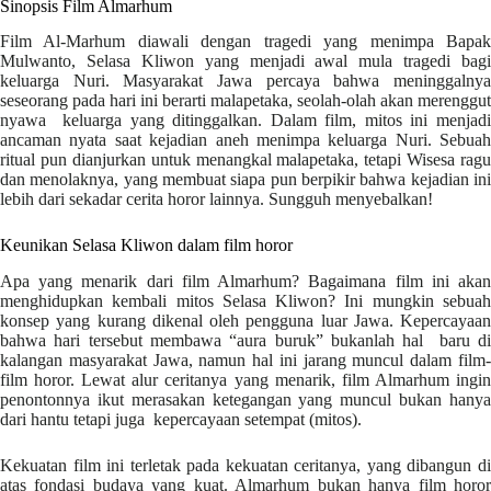
Sinopsis Film Almarhum
Film Al-Marhum diawali dengan tragedi yang menimpa Bapak
Mulwanto, Selasa Kliwon yang menjadi awal mula tragedi bagi
keluarga Nuri. Masyarakat Jawa percaya bahwa meninggalnya
seseorang pada hari ini berarti malapetaka, seolah-olah akan merenggut
nyawa keluarga yang ditinggalkan. Dalam film, mitos ini menjadi
ancaman nyata saat kejadian aneh menimpa keluarga Nuri. Sebuah
ritual pun dianjurkan untuk menangkal malapetaka, tetapi Wisesa ragu
dan menolaknya, yang membuat siapa pun berpikir bahwa kejadian ini
lebih dari sekadar cerita horor lainnya. Sungguh menyebalkan!
Keunikan Selasa Kliwon dalam film horor
Apa yang menarik dari film Almarhum? Bagaimana film ini akan
menghidupkan kembali mitos Selasa Kliwon? Ini mungkin sebuah
konsep yang kurang dikenal oleh pengguna luar Jawa. Kepercayaan
bahwa hari tersebut membawa “aura buruk” bukanlah hal baru di
kalangan masyarakat Jawa, namun hal ini jarang muncul dalam film-
film horor. Lewat alur ceritanya yang menarik, film Almarhum ingin
penontonnya ikut merasakan ketegangan yang muncul bukan hanya
dari hantu tetapi juga kepercayaan setempat (mitos).
Kekuatan film ini terletak pada kekuatan ceritanya, yang dibangun di
atas fondasi budaya yang kuat. Almarhum bukan hanya film horor