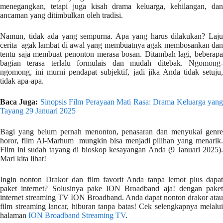
menegangkan, tetapi juga kisah drama keluarga, kehilangan, dan
ancaman yang ditimbulkan oleh tradisi.
Namun, tidak ada yang sempurna. Apa yang harus dilakukan? Laju
cerita agak lambat di awal yang membuatnya agak membosankan dan
tentu saja membuat penonton merasa bosan. Ditambah lagi, beberapa
bagian terasa terlalu formulais dan mudah ditebak. Ngomong-
ngomong, ini murni pendapat subjektif, jadi jika Anda tidak setuju,
tidak apa-apa.
Baca Juga:
Sinopsis Film Perayaan Mati Rasa: Drama Keluarga yan
Tayang 29 Januari 2025
Bagi yang belum pernah menonton, penasaran dan menyukai genre
horor, film Al-Marhum mungkin bisa menjadi pilihan yang menarik.
Film ini sudah tayang di bioskop kesayangan Anda (9 Januari 2025).
Mari kita lihat!
Ingin nonton Drakor dan film favorit Anda tanpa lemot plus dapat
paket internet? Solusinya pake ION Broadband aja! dengan paket
internet streaming TV ION Broadband. Anda dapat nonton drakor atau
film streaming lancar, hiburan tanpa batas! Cek selengkapnya melalui
halaman
ION Broadband Streaming TV
.