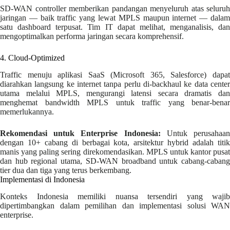
SD-WAN controller memberikan pandangan menyeluruh atas seluruh
jaringan — baik traffic yang lewat MPLS maupun internet — dalam
satu dashboard terpusat. Tim IT dapat melihat, menganalisis, dan
mengoptimalkan performa jaringan secara komprehensif.
4. Cloud-Optimized
Traffic menuju aplikasi SaaS (Microsoft 365, Salesforce) dapat
diarahkan langsung ke internet tanpa perlu di-backhaul ke data center
utama melalui MPLS, mengurangi latensi secara dramatis dan
menghemat bandwidth MPLS untuk traffic yang benar-benar
memerlukannya.
Rekomendasi untuk Enterprise Indonesia:
Untuk perusahaa
dengan 10+ cabang di berbagai kota, arsitektur hybrid adalah titik
manis yang paling sering direkomendasikan. MPLS untuk kantor pusat
dan hub regional utama, SD-WAN broadband untuk cabang-cabang
tier dua dan tiga yang terus berkembang.
Implementasi di Indonesia
Konteks Indonesia memiliki nuansa tersendiri yang wajib
dipertimbangkan dalam pemilihan dan implementasi solusi WAN
enterprise.