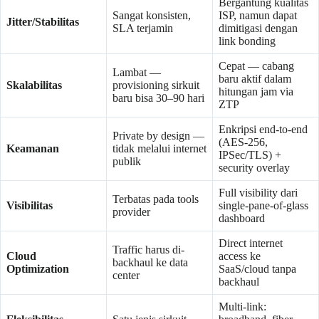
Bergantung kualitas
Sangat konsisten,
ISP, namun dapat
Jitter/Stabilitas
SLA terjamin
dimitigasi dengan
link bonding
Cepat — cabang
Lambat —
baru aktif dalam
Skalabilitas
provisioning sirkuit
hitungan jam via
baru bisa 30–90 hari
ZTP
Enkripsi end-to-end
Private by design —
(AES-256,
Keamanan
tidak melalui internet
IPSec/TLS) +
publik
security overlay
Full visibility dari
Terbatas pada tools
Visibilitas
single-pane-of-glass
provider
dashboard
Direct internet
Traffic harus di-
Cloud
access ke
backhaul ke data
Optimization
SaaS/cloud tanpa
center
backhaul
Multi-link: