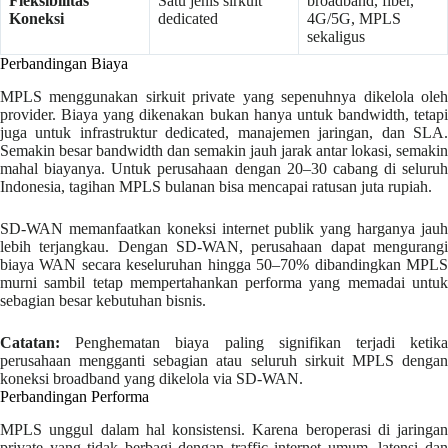
Fleksibilitas
Satu jenis sirkuit
broadband, fiber,
Koneksi
dedicated
4G/5G, MPLS
sekaligus
Perbandingan Biaya
MPLS menggunakan sirkuit private yang sepenuhnya dikelola oleh
provider. Biaya yang dikenakan bukan hanya untuk bandwidth, tetapi
juga untuk infrastruktur dedicated, manajemen jaringan, dan SLA.
Semakin besar bandwidth dan semakin jauh jarak antar lokasi, semakin
mahal biayanya. Untuk perusahaan dengan 20–30 cabang di seluruh
Indonesia, tagihan MPLS bulanan bisa mencapai ratusan juta rupiah.
SD-WAN memanfaatkan koneksi internet publik yang harganya jauh
lebih terjangkau. Dengan SD-WAN, perusahaan dapat mengurangi
biaya WAN secara keseluruhan hingga 50–70% dibandingkan MPLS
murni sambil tetap mempertahankan performa yang memadai untuk
sebagian besar kebutuhan bisnis.
Catatan:
Penghematan biaya paling signifikan terjadi ketika
perusahaan mengganti sebagian atau seluruh sirkuit MPLS dengan
koneksi broadband yang dikelola via SD-WAN.
Perbandingan Performa
MPLS unggul dalam hal konsistensi. Karena beroperasi di jaringan
private yang tidak berbagi dengan traffic internet umum, latensi dan