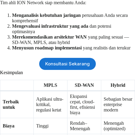
Tim ahli ION Network siap membantu Anda:
Menganalisis kebutuhan jaringan
perusahaan Anda secara
komprehensif
Mengevaluasi infrastruktur yang ada
dan potensi
optimasinya
Merekomendasikan arsitektur WAN
yang paling sesuai —
SD-WAN, MPLS, atau hybrid
Menyusun roadmap implementasi
yang realistis dan terukur
Konsultasi Sekarang
Kesimpulan
MPLS
SD-WAN
Hybrid
Ekspansi
Aplikasi ultra-
Sebagian besar
Terbaik
cepat, cloud-
kritikal,
enterprise
untuk
first, efisiensi
regulasi ketat
modern
biaya
Rendah–
Menengah
Biaya
Tinggi
Menengah
(optimized)