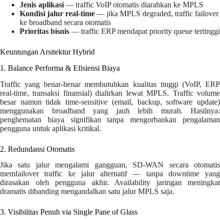
Jenis aplikasi
— traffic VoIP otomatis diarahkan ke MPLS
Kondisi jalur real-time
— jika MPLS degraded, traffic failover
ke broadband secara otomatis
Prioritas bisnis
— traffic ERP mendapat priority queue tertinggi
Keuntungan Arsitektur Hybrid
1. Balance Performa & Efisiensi Biaya
Traffic yang benar-benar membutuhkan kualitas tinggi (VoIP, ERP
real-time, transaksi finansial) dialirkan lewat MPLS. Traffic volume
besar namun tidak time-sensitive (email, backup, software update)
menggunakan broadband yang jauh lebih murah. Hasilnya:
penghematan biaya signifikan tanpa mengorbankan pengalaman
pengguna untuk aplikasi kritikal.
2. Redundansi Otomatis
Jika satu jalur mengalami gangguan, SD-WAN secara otomatis
memfailover traffic ke jalur alternatif — tanpa downtime yang
dirasakan oleh pengguna akhir. Availability jaringan meningkat
dramatis dibanding mengandalkan satu jalur MPLS saja.
3. Visibilitas Penuh via Single Pane of Glass