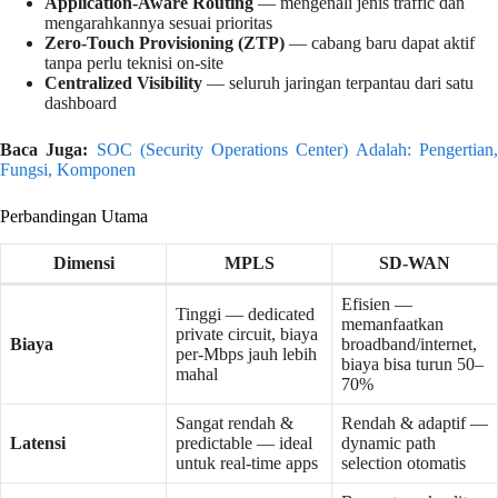
Application-Aware Routing
— mengenali jenis traffic dan
mengarahkannya sesuai prioritas
Zero-Touch Provisioning (ZTP)
— cabang baru dapat aktif
tanpa perlu teknisi on-site
Centralized Visibility
— seluruh jaringan terpantau dari satu
dashboard
Baca Juga:
SOC (Security Operations Center) Adalah: Pengertian
Fungsi, Komponen
Perbandingan Utama
Dimensi
MPLS
SD-WAN
Efisien —
Tinggi — dedicated
memanfaatkan
private circuit, biaya
Biaya
broadband/internet,
per-Mbps jauh lebih
biaya bisa turun 50–
mahal
70%
Sangat rendah &
Rendah & adaptif —
Latensi
predictable — ideal
dynamic path
untuk real-time apps
selection otomatis