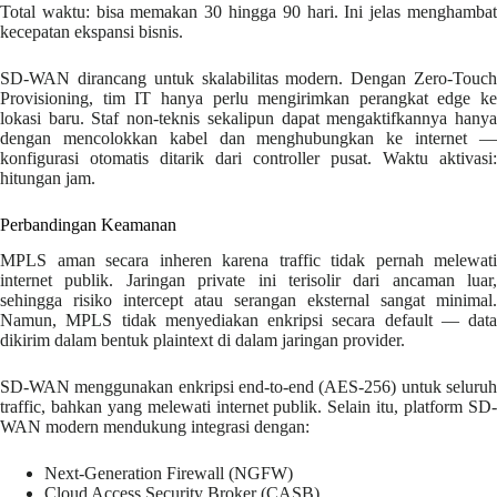
Total waktu: bisa memakan 30 hingga 90 hari. Ini jelas menghambat
kecepatan ekspansi bisnis.
SD-WAN dirancang untuk skalabilitas modern. Dengan Zero-Touch
Provisioning, tim IT hanya perlu mengirimkan perangkat edge ke
lokasi baru. Staf non-teknis sekalipun dapat mengaktifkannya hanya
dengan mencolokkan kabel dan menghubungkan ke internet —
konfigurasi otomatis ditarik dari controller pusat. Waktu aktivasi:
hitungan jam.
Perbandingan Keamanan
MPLS aman secara inheren karena traffic tidak pernah melewati
internet publik. Jaringan private ini terisolir dari ancaman luar,
sehingga risiko intercept atau serangan eksternal sangat minimal.
Namun, MPLS tidak menyediakan enkripsi secara default — data
dikirim dalam bentuk plaintext di dalam jaringan provider.
SD-WAN menggunakan enkripsi end-to-end (AES-256) untuk seluruh
traffic, bahkan yang melewati internet publik. Selain itu, platform SD-
WAN modern mendukung integrasi dengan:
Next-Generation Firewall (NGFW)
Cloud Access Security Broker (CASB)