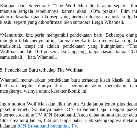
Kutipan dari Screenrant: “The Wolf Man tidak akan seperti film
manusia serigala sebelumnya, karena akan 100% praktis.” Film ini
akan didasarkan pada konsep yang berbeda dengan manusia serigala
klasik, seperti yang dikonfirmasi oleh sutradara Leigh Whannell.
“Menurutku kita perlu mengambil pendekatan baru. Beberapa orang
mungkin tidak menyukai ini karena mereka terlalu menyukai serigala
tradisional, tetapi ini adalah pendekatan yang kuinginkan. “The
Wolfman adalah 100 persen aksi langsung, tanpa riasan, tanpa CGI
sama sekali ,” kata Whannell.
5. Pendekatan Baru terhadap The Wolfman
Whannell menawarkan pendekatan baru terhadap kisah klasik ini. Ia
berharap begitu filmnya dirilis, penonton akan memahami dan
menghargai visinya untuk karakter ikonik ini.
Ingin nonton Wolf Man dan film favorit Anda tanpa lemot plus dapat
paket internet? Solusinya pake ION Broadband aja! dengan paket
internet streaming TV ION Broadband. Anda dapat nonton drakor atau
film streaming lancar, hiburan tanpa batas! Cek selengkapnya melalui
halaman
ION Broadband Streaming TV
.