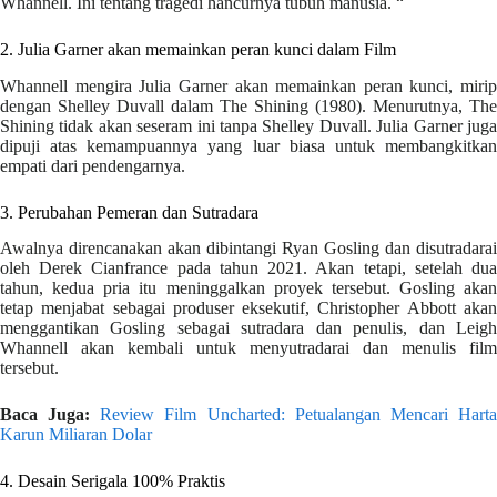
Whannell. Ini tentang tragedi hancurnya tubuh manusia. “
2. Julia Garner akan memainkan peran kunci dalam Film
Whannell mengira Julia Garner akan memainkan peran kunci, mirip
dengan Shelley Duvall dalam The Shining (1980). Menurutnya, The
Shining tidak akan seseram ini tanpa Shelley Duvall. Julia Garner juga
dipuji atas kemampuannya yang luar biasa untuk membangkitkan
empati dari pendengarnya.
3. Perubahan Pemeran dan Sutradara
Awalnya direncanakan akan dibintangi Ryan Gosling dan disutradarai
oleh Derek Cianfrance pada tahun 2021. Akan tetapi, setelah dua
tahun, kedua pria itu meninggalkan proyek tersebut. Gosling akan
tetap menjabat sebagai produser eksekutif, Christopher Abbott akan
menggantikan Gosling sebagai sutradara dan penulis, dan Leigh
Whannell akan kembali untuk menyutradarai dan menulis film
tersebut.
Baca Juga:
Review Film Uncharted: Petualangan Mencari Hart
Karun Miliaran Dolar
4. Desain Serigala 100% Praktis