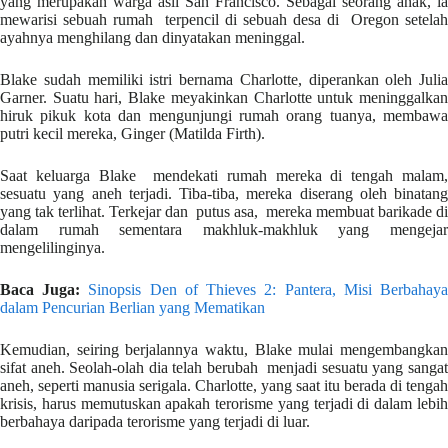
yang merupakan warga asli San Francisco. Sebagai seorang anak, ia
mewarisi sebuah rumah terpencil di sebuah desa di Oregon setelah
ayahnya menghilang dan dinyatakan meninggal.
Blake sudah memiliki istri bernama Charlotte, diperankan oleh Julia
Garner. Suatu hari, Blake meyakinkan Charlotte untuk meninggalkan
hiruk pikuk kota dan mengunjungi rumah orang tuanya, membawa
putri kecil mereka, Ginger (Matilda Firth).
Saat keluarga Blake mendekati rumah mereka di tengah malam,
sesuatu yang aneh terjadi. Tiba-tiba, mereka diserang oleh binatang
yang tak terlihat. Terkejar dan putus asa, mereka membuat barikade di
dalam rumah sementara makhluk-makhluk yang mengejar
mengelilinginya.
Baca Juga:
Sinopsis Den of Thieves 2: Pantera, Misi Berbahay
dalam Pencurian Berlian yang Mematikan
Kemudian, seiring berjalannya waktu, Blake mulai mengembangkan
sifat aneh. Seolah-olah dia telah berubah menjadi sesuatu yang sangat
aneh, seperti manusia serigala. Charlotte, yang saat itu berada di tengah
krisis, harus memutuskan apakah terorisme yang terjadi di dalam lebih
berbahaya daripada terorisme yang terjadi di luar.