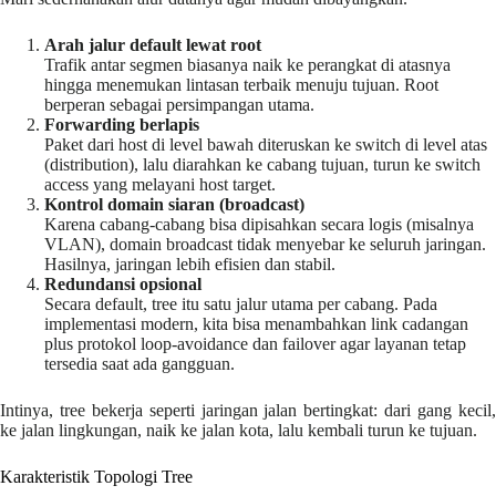
Arah jalur default lewat root
Trafik antar segmen biasanya naik ke perangkat di atasnya
hingga menemukan lintasan terbaik menuju tujuan. Root
berperan sebagai persimpangan utama.
Forwarding berlapis
Paket dari host di level bawah diteruskan ke switch di level atas
(distribution), lalu diarahkan ke cabang tujuan, turun ke switch
access yang melayani host target.
Kontrol domain siaran (broadcast)
Karena cabang-cabang bisa dipisahkan secara logis (misalnya
VLAN), domain broadcast tidak menyebar ke seluruh jaringan.
Hasilnya, jaringan lebih efisien dan stabil.
Redundansi opsional
Secara default, tree itu satu jalur utama per cabang. Pada
implementasi modern, kita bisa menambahkan link cadangan
plus protokol loop-avoidance dan failover agar layanan tetap
tersedia saat ada gangguan.
Intinya, tree bekerja seperti jaringan jalan bertingkat: dari gang kecil,
ke jalan lingkungan, naik ke jalan kota, lalu kembali turun ke tujuan.
Karakteristik Topologi Tree