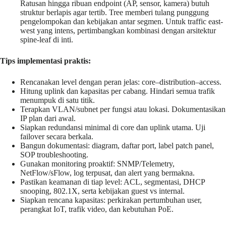
Ratusan hingga ribuan endpoint (AP, sensor, kamera) butuh
struktur berlapis agar tertib. Tree memberi tulang punggung
pengelompokan dan kebijakan antar segmen. Untuk traffic east-
west yang intens, pertimbangkan kombinasi dengan arsitektur
spine-leaf di inti.
Tips implementasi praktis:
Rencanakan level dengan peran jelas: core–distribution–access.
Hitung uplink dan kapasitas per cabang. Hindari semua trafik
menumpuk di satu titik.
Terapkan VLAN/subnet per fungsi atau lokasi. Dokumentasikan
IP plan dari awal.
Siapkan redundansi minimal di core dan uplink utama. Uji
failover secara berkala.
Bangun dokumentasi: diagram, daftar port, label patch panel,
SOP troubleshooting.
Gunakan monitoring proaktif: SNMP/Telemetry,
NetFlow/sFlow, log terpusat, dan alert yang bermakna.
Pastikan keamanan di tiap level: ACL, segmentasi, DHCP
snooping, 802.1X, serta kebijakan guest vs internal.
Siapkan rencana kapasitas: perkirakan pertumbuhan user,
perangkat IoT, trafik video, dan kebutuhan PoE.