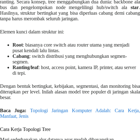
ranting. Secara konsep, tree menggabungkan dua dunia: backbone ala
bus dan pengelompokan node mengelilingi hub/switch ala
star
.
Hasilnya, struktur bertingkat yang bisa diperluas cabang demi cabang
tanpa harus merombak seluruh jaringan.
Elemen kunci dalam struktur ini:
Root
: biasanya core switch atau router utama yang menjadi
pusat kendali lalu lintas.
Cabang
: switch distribusi yang menghubungkan segmen-
segmen.
Ranting/leaf
: host, access point, kamera IP, printer, atau server
di tepi.
Dengan bentuk bertingkat, kebijakan, segmentasi, dan monitoring bisa
diterapkan per level. Inilah alasan model tree populer di jaringan skala
besar.
Baca Juga:
Topologi Jaringan Komputer Adalah: Cara Kerja,
Manfaat, Jenis
Cara Kerja Topologi Tree
Mari sederhanakan alur datanya agar mudah dibayangkan.