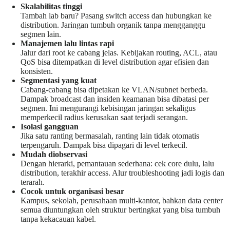
Skalabilitas tinggi
Tambah lab baru? Pasang switch access dan hubungkan ke
distribution. Jaringan tumbuh organik tanpa mengganggu
segmen lain.
Manajemen lalu lintas rapi
Jalur dari root ke cabang jelas. Kebijakan routing, ACL, atau
QoS bisa ditempatkan di level distribution agar efisien dan
konsisten.
Segmentasi yang kuat
Cabang-cabang bisa dipetakan ke VLAN/subnet berbeda.
Dampak broadcast dan insiden keamanan bisa dibatasi per
segmen. Ini mengurangi kebisingan jaringan sekaligus
memperkecil radius kerusakan saat terjadi serangan.
Isolasi gangguan
Jika satu ranting bermasalah, ranting lain tidak otomatis
terpengaruh. Dampak bisa dipagari di level terkecil.
Mudah diobservasi
Dengan hierarki, pemantauan sederhana: cek core dulu, lalu
distribution, terakhir access. Alur troubleshooting jadi logis dan
terarah.
Cocok untuk organisasi besar
Kampus, sekolah, perusahaan multi-kantor, bahkan data center
semua diuntungkan oleh struktur bertingkat yang bisa tumbuh
tanpa kekacauan kabel.