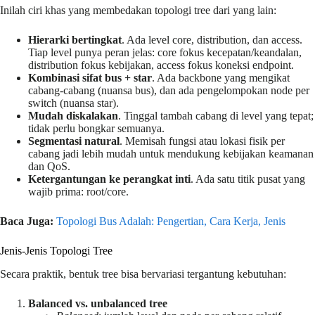
Inilah ciri khas yang membedakan topologi tree dari yang lain:
Hierarki bertingkat
. Ada level core, distribution, dan access.
Tiap level punya peran jelas: core fokus kecepatan/keandalan,
distribution fokus kebijakan, access fokus koneksi endpoint.
Kombinasi sifat bus + star
. Ada backbone yang mengikat
cabang-cabang (nuansa bus), dan ada pengelompokan node per
switch (nuansa star).
Mudah diskalakan
. Tinggal tambah cabang di level yang tepat;
tidak perlu bongkar semuanya.
Segmentasi natural
. Memisah fungsi atau lokasi fisik per
cabang jadi lebih mudah untuk mendukung kebijakan keamanan
dan QoS.
Ketergantungan ke perangkat inti
. Ada satu titik pusat yang
wajib prima: root/core.
Baca Juga:
Topologi Bus Adalah: Pengertian, Cara Kerja, Jenis
Jenis-Jenis Topologi Tree
Secara praktik, bentuk tree bisa bervariasi tergantung kebutuhan:
Balanced vs. unbalanced tree