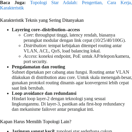
Baca Juga:
Topologi Star Adalah: Pengertian, Cara Kerja,
Karakteristik
Karakteristik Teknis yang Sering Ditanyakan
Layering core–distribution–access
Core
: throughput tinggi, latency rendah, biasanya
perangkat modular dengan link cepat (10/25/40/100G).
Distribution
: tempat kebijakan ditempel routing antar
VLAN, ACL, QoS, load balancing lokal.
Access
: koneksi endpoint, PoE untuk AP/telepon/kamera,
port security.
Pengalamatan dan routing
Subnet dipetakan per cabang atau fungsi. Routing antar VLAN
dilakukan di distribution atau core. Untuk skala menengah-besar,
gunakan protokol routing dinamis agar konvergensi lebih cepat
saat link berubah.
Loop avoidance dan redundansi
Hindari loop layer-2 dengan teknologi yang sesuai
lingkunganmu. Di layer-3, pastikan ada first-hop redundancy
dan mekanisme failover antar perangkat inti.
Kapan Harus Memilih Topologi Lain?
Jaringan sangat kecil
: topologi star sederhana cukup.