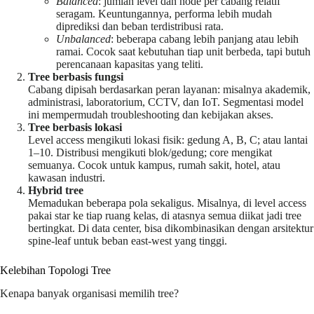
Balanced
: jumlah level dan node per cabang relatif
seragam. Keuntungannya, performa lebih mudah
diprediksi dan beban terdistribusi rata.
Unbalanced
: beberapa cabang lebih panjang atau lebih
ramai. Cocok saat kebutuhan tiap unit berbeda, tapi butuh
perencanaan kapasitas yang teliti.
Tree berbasis fungsi
Cabang dipisah berdasarkan peran layanan: misalnya akademik,
administrasi, laboratorium, CCTV, dan IoT. Segmentasi model
ini mempermudah troubleshooting dan kebijakan akses.
Tree berbasis lokasi
Level access mengikuti lokasi fisik: gedung A, B, C; atau lantai
1–10. Distribusi mengikuti blok/gedung; core mengikat
semuanya. Cocok untuk kampus, rumah sakit, hotel, atau
kawasan industri.
Hybrid tree
Memadukan beberapa pola sekaligus. Misalnya, di level access
pakai star ke tiap ruang kelas, di atasnya semua diikat jadi tree
bertingkat. Di data center, bisa dikombinasikan dengan arsitektur
spine-leaf untuk beban east-west yang tinggi.
Kelebihan Topologi Tree
Kenapa banyak organisasi memilih tree?