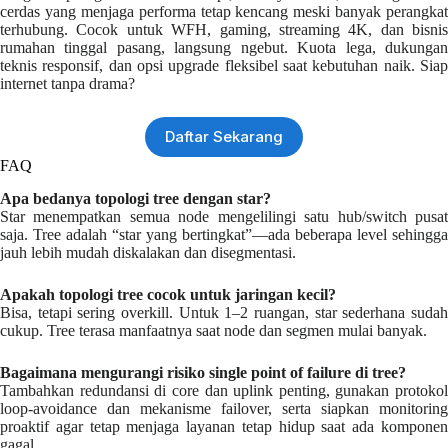
cerdas yang menjaga performa tetap kencang meski banyak perangkat
terhubung. Cocok untuk WFH, gaming, streaming 4K, dan bisnis
rumahan tinggal pasang, langsung ngebut. Kuota lega, dukungan
teknis responsif, dan opsi upgrade fleksibel saat kebutuhan naik. Siap
internet tanpa drama?
Daftar Sekarang
FAQ
Apa bedanya topologi tree dengan star?
Star menempatkan semua node mengelilingi satu hub/switch pusat
saja. Tree adalah “star yang bertingkat”—ada beberapa level sehingga
jauh lebih mudah diskalakan dan disegmentasi.
Apakah topologi tree cocok untuk jaringan kecil?
Bisa, tetapi sering overkill. Untuk 1–2 ruangan, star sederhana sudah
cukup. Tree terasa manfaatnya saat node dan segmen mulai banyak.
Bagaimana mengurangi risiko single point of failure di tree?
Tambahkan redundansi di core dan uplink penting, gunakan protokol
loop-avoidance dan mekanisme failover, serta siapkan monitoring
proaktif agar tetap menjaga layanan tetap hidup saat ada komponen
gagal.