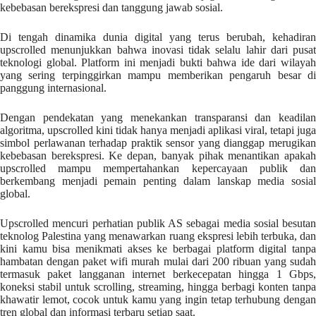
kebebasan berekspresi dan tanggung jawab sosial.
Di tengah dinamika dunia digital yang terus berubah, kehadiran
upscrolled menunjukkan bahwa inovasi tidak selalu lahir dari pusat
teknologi global. Platform ini menjadi bukti bahwa ide dari wilayah
yang sering terpinggirkan mampu memberikan pengaruh besar di
panggung internasional.
Dengan pendekatan yang menekankan transparansi dan keadilan
algoritma, upscrolled kini tidak hanya menjadi aplikasi viral, tetapi juga
simbol perlawanan terhadap praktik sensor yang dianggap merugikan
kebebasan berekspresi. Ke depan, banyak pihak menantikan apakah
upscrolled mampu mempertahankan kepercayaan publik dan
berkembang menjadi pemain penting dalam lanskap media sosial
global.
Upscrolled mencuri perhatian publik AS sebagai media sosial besutan
teknolog Palestina yang menawarkan ruang ekspresi lebih terbuka, dan
kini kamu bisa menikmati akses ke berbagai platform digital tanpa
hambatan dengan paket wifi murah mulai dari 200 ribuan yang sudah
termasuk paket langganan internet berkecepatan hingga 1 Gbps,
koneksi stabil untuk scrolling, streaming, hingga berbagi konten tanpa
khawatir lemot, cocok untuk kamu yang ingin tetap terhubung dengan
tren global dan informasi terbaru setiap saat.