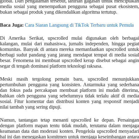
global. Dari pengalaman tersebut, lahirlah gagasan untuk menciptakan
media sosial yang menempatkan pengguna sebagai pusat ekosistem,
bukan sebagai produk yang dikendalikan algoritma tertutup.
Baca Juga:
Cara Siaran Langsung di TikTok Terbaru untuk Pemula
Di Amerika Serikat, upscrolled mulai digunakan oleh berbagai
kalangan, mulai dari mahasiswa, jurnalis independen, hingga pegiat
komunitas. Banyak di antara mereka memanfaatkan upscrolled untuk
berbagi sudut pandang yang jarang mendapat tempat di media sosial
besar. Fenomena ini membuat upscrolled kerap disebut sebagai angin
segar di tengah dominasi platform teknologi raksasa.
Meski masih tergolong pemain baru, upscrolled menunjukkan
pertumbuhan pengguna yang konsisten. Antarmuka yang sederhana
dan fokus pada percakapan membuat platform ini mudah diterima,
bahkan oleh pengguna yang sebelumnya tidak terlalu aktif di media
sosial. Fitur komentar dan distribusi konten yang responsif menjadi
nilai tambah yang sering dipuji.
Namun, tantangan tetap menanti upscrolled ke depan. Persaingan
dengan platform mapan tentu tidak mudah, terutama dalam menjaga
keamanan data dan moderasi konten. Pengelola upscrolled menyadari
hal ini dan menegaskan komitmen untuk menjaga keseimbangan antara