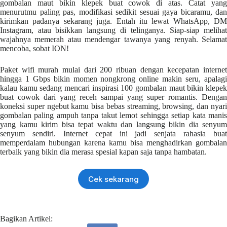
gombalan maut bikin klepek buat cowok di atas. Catat yang
menurutmu paling pas, modifikasi sedikit sesuai gaya bicaramu, dan
kirimkan padanya sekarang juga. Entah itu lewat WhatsApp, DM
Instagram, atau bisikkan langsung di telinganya. Siap-siap melihat
wajahnya memerah atau mendengar tawanya yang renyah. Selamat
mencoba, sobat ION!
Paket wifi murah mulai dari 200 ribuan dengan kecepatan internet
hingga 1 Gbps bikin momen nongkrong online makin seru, apalagi
kalau kamu sedang mencari inspirasi 100 gombalan maut bikin klepek
buat cowok dari yang receh sampai yang super romantis. Dengan
koneksi super ngebut kamu bisa bebas streaming, browsing, dan nyari
gombalan paling ampuh tanpa takut lemot sehingga setiap kata manis
yang kamu kirim bisa tepat waktu dan langsung bikin dia senyum
senyum sendiri. Internet cepat ini jadi senjata rahasia buat
memperdalam hubungan karena kamu bisa menghadirkan gombalan
terbaik yang bikin dia merasa spesial kapan saja tanpa hambatan.
Cek sekarang
Bagikan Artikel: