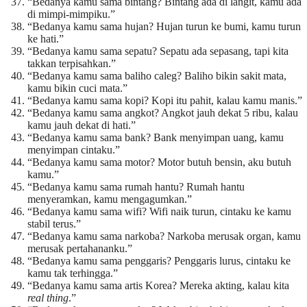
“Bedanya kamu sama bintang? Bintang ada di langit, kamu ada
di mimpi-mimpiku.”
“Bedanya kamu sama hujan? Hujan turun ke bumi, kamu turun
ke hati.”
“Bedanya kamu sama sepatu? Sepatu ada sepasang, tapi kita
takkan terpisahkan.”
“Bedanya kamu sama baliho caleg? Baliho bikin sakit mata,
kamu bikin cuci mata.”
“Bedanya kamu sama kopi? Kopi itu pahit, kalau kamu manis.”
“Bedanya kamu sama angkot? Angkot jauh dekat 5 ribu, kalau
kamu jauh dekat di hati.”
“Bedanya kamu sama bank? Bank menyimpan uang, kamu
menyimpan cintaku.”
“Bedanya kamu sama motor? Motor butuh bensin, aku butuh
kamu.”
“Bedanya kamu sama rumah hantu? Rumah hantu
menyeramkan, kamu mengagumkan.”
“Bedanya kamu sama wifi? Wifi naik turun, cintaku ke kamu
stabil terus.”
“Bedanya kamu sama narkoba? Narkoba merusak organ, kamu
merusak pertahananku.”
“Bedanya kamu sama penggaris? Penggaris lurus, cintaku ke
kamu tak terhingga.”
“Bedanya kamu sama artis Korea? Mereka akting, kalau kita
real thing
.”