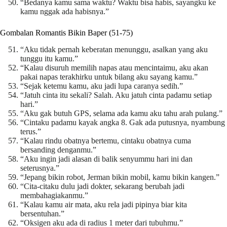
“Bedanya kamu sama waktu? Waktu bisa habis, sayangku ke
kamu nggak ada habisnya.”
Gombalan Romantis Bikin Baper (51-75)
“Aku tidak pernah keberatan menunggu, asalkan yang aku
tunggu itu kamu.”
“Kalau disuruh memilih napas atau mencintaimu, aku akan
pakai napas terakhirku untuk bilang aku sayang kamu.”
“Sejak ketemu kamu, aku jadi lupa caranya sedih.”
“Jatuh cinta itu sekali? Salah. Aku jatuh cinta padamu setiap
hari.”
“Aku gak butuh GPS, selama ada kamu aku tahu arah pulang.”
“Cintaku padamu kayak angka 8. Gak ada putusnya, nyambung
terus.”
“Kalau rindu obatnya bertemu, cintaku obatnya cuma
bersanding denganmu.”
“Aku ingin jadi alasan di balik senyummu hari ini dan
seterusnya.”
“Jepang bikin robot, Jerman bikin mobil, kamu bikin kangen.”
“Cita-citaku dulu jadi dokter, sekarang berubah jadi
membahagiakanmu.”
“Kalau kamu air mata, aku rela jadi pipinya biar kita
bersentuhan.”
“Oksigen aku ada di radius 1 meter dari tubuhmu.”