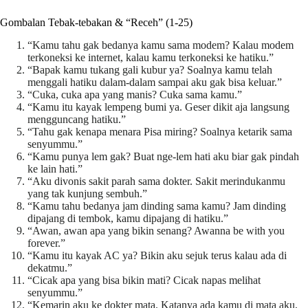
Gombalan Tebak-tebakan & “Receh” (1-25)
“Kamu tahu gak bedanya kamu sama modem? Kalau modem
terkoneksi ke internet, kalau kamu terkoneksi ke hatiku.”
“Bapak kamu tukang gali kubur ya? Soalnya kamu telah
menggali hatiku dalam-dalam sampai aku gak bisa keluar.”
“Cuka, cuka apa yang manis? Cuka sama kamu.”
“Kamu itu kayak lempeng bumi ya. Geser dikit aja langsung
mengguncang hatiku.”
“Tahu gak kenapa menara Pisa miring? Soalnya ketarik sama
senyummu.”
“Kamu punya lem gak? Buat nge-lem hati aku biar gak pindah
ke lain hati.”
“Aku divonis sakit parah sama dokter. Sakit merindukanmu
yang tak kunjung sembuh.”
“Kamu tahu bedanya jam dinding sama kamu? Jam dinding
dipajang di tembok, kamu dipajang di hatiku.”
“Awan, awan apa yang bikin senang? Awanna be with you
forever.”
“Kamu itu kayak AC ya? Bikin aku sejuk terus kalau ada di
dekatmu.”
“Cicak apa yang bisa bikin mati? Cicak napas melihat
senyummu.”
“Kemarin aku ke dokter mata. Katanya ada kamu di mata aku,