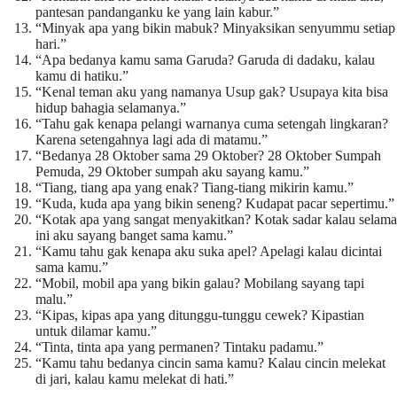
pantesan pandanganku ke yang lain kabur.”
“Minyak apa yang bikin mabuk? Minyaksikan senyummu setiap
hari.”
“Apa bedanya kamu sama Garuda? Garuda di dadaku, kalau
kamu di hatiku.”
“Kenal teman aku yang namanya Usup gak? Usupaya kita bisa
hidup bahagia selamanya.”
“Tahu gak kenapa pelangi warnanya cuma setengah lingkaran?
Karena setengahnya lagi ada di matamu.”
“Bedanya 28 Oktober sama 29 Oktober? 28 Oktober Sumpah
Pemuda, 29 Oktober sumpah aku sayang kamu.”
“Tiang, tiang apa yang enak? Tiang-tiang mikirin kamu.”
“Kuda, kuda apa yang bikin seneng? Kudapat pacar sepertimu.”
“Kotak apa yang sangat menyakitkan? Kotak sadar kalau selama
ini aku sayang banget sama kamu.”
“Kamu tahu gak kenapa aku suka apel? Apelagi kalau dicintai
sama kamu.”
“Mobil, mobil apa yang bikin galau? Mobilang sayang tapi
malu.”
“Kipas, kipas apa yang ditunggu-tunggu cewek? Kipastian
untuk dilamar kamu.”
“Tinta, tinta apa yang permanen? Tintaku padamu.”
“Kamu tahu bedanya cincin sama kamu? Kalau cincin melekat
di jari, kalau kamu melekat di hati.”