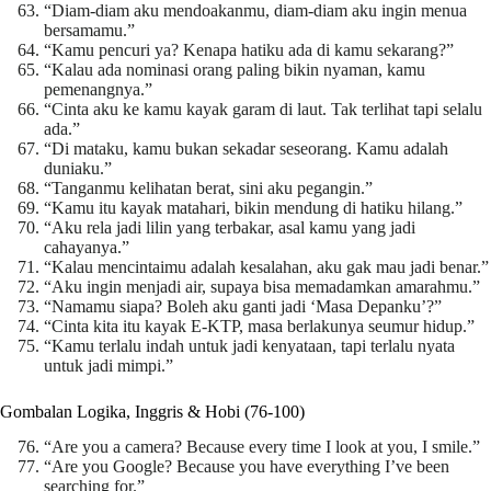
“Diam-diam aku mendoakanmu, diam-diam aku ingin menua
bersamamu.”
“Kamu pencuri ya? Kenapa hatiku ada di kamu sekarang?”
“Kalau ada nominasi orang paling bikin nyaman, kamu
pemenangnya.”
“Cinta aku ke kamu kayak garam di laut. Tak terlihat tapi selalu
ada.”
“Di mataku, kamu bukan sekadar seseorang. Kamu adalah
duniaku.”
“Tanganmu kelihatan berat, sini aku pegangin.”
“Kamu itu kayak matahari, bikin mendung di hatiku hilang.”
“Aku rela jadi lilin yang terbakar, asal kamu yang jadi
cahayanya.”
“Kalau mencintaimu adalah kesalahan, aku gak mau jadi benar.”
“Aku ingin menjadi air, supaya bisa memadamkan amarahmu.”
“Namamu siapa? Boleh aku ganti jadi ‘Masa Depanku’?”
“Cinta kita itu kayak E-KTP, masa berlakunya seumur hidup.”
“Kamu terlalu indah untuk jadi kenyataan, tapi terlalu nyata
untuk jadi mimpi.”
Gombalan Logika, Inggris & Hobi (76-100)
“Are you a camera? Because every time I look at you, I smile.”
“Are you Google? Because you have everything I’ve been
searching for.”