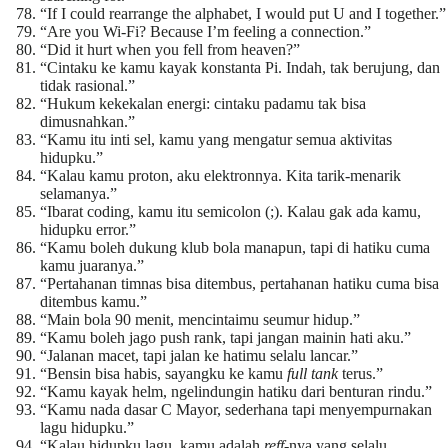
“If I could rearrange the alphabet, I would put U and I together.”
“Are you Wi-Fi? Because I’m feeling a connection.”
“Did it hurt when you fell from heaven?”
“Cintaku ke kamu kayak konstanta Pi. Indah, tak berujung, dan
tidak rasional.”
“Hukum kekekalan energi: cintaku padamu tak bisa
dimusnahkan.”
“Kamu itu inti sel, kamu yang mengatur semua aktivitas
hidupku.”
“Kalau kamu proton, aku elektronnya. Kita tarik-menarik
selamanya.”
“Ibarat coding, kamu itu semicolon (;). Kalau gak ada kamu,
hidupku error.”
“Kamu boleh dukung klub bola manapun, tapi di hatiku cuma
kamu juaranya.”
“Pertahanan timnas bisa ditembus, pertahanan hatiku cuma bisa
ditembus kamu.”
“Main bola 90 menit, mencintaimu seumur hidup.”
“Kamu boleh jago push rank, tapi jangan mainin hati aku.”
“Jalanan macet, tapi jalan ke hatimu selalu lancar.”
“Bensin bisa habis, sayangku ke kamu
full tank
terus.”
“Kamu kayak helm, ngelindungin hatiku dari benturan rindu.”
“Kamu nada dasar C Mayor, sederhana tapi menyempurnakan
lagu hidupku.”
“Kalau hidupku lagu, kamu adalah
reff
-nya yang selalu