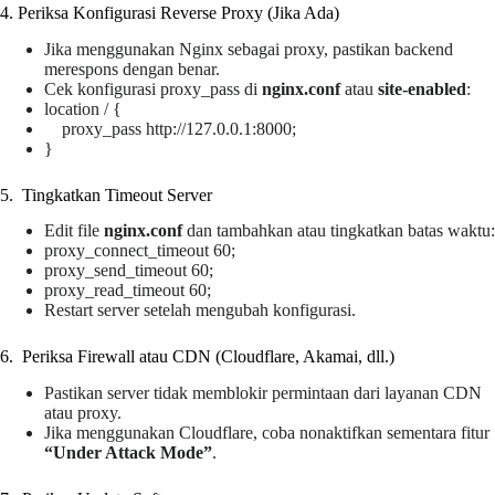
4️. Periksa Konfigurasi Reverse Proxy (Jika Ada)
Jika menggunakan Nginx sebagai proxy, pastikan backend
merespons dengan benar.
Cek konfigurasi proxy_pass di
nginx.conf
atau
site-enabled
:
location / {
proxy_pass http://127.0.0.1:8000;
}
5️. Tingkatkan Timeout Server
Edit file
nginx.conf
dan tambahkan atau tingkatkan batas waktu:
proxy_connect_timeout 60;
proxy_send_timeout 60;
proxy_read_timeout 60;
Restart server setelah mengubah konfigurasi.
6️. Periksa Firewall atau CDN (Cloudflare, Akamai, dll.)
Pastikan server tidak memblokir permintaan dari layanan CDN
atau proxy.
Jika menggunakan Cloudflare, coba nonaktifkan sementara fitur
“Under Attack Mode”
.