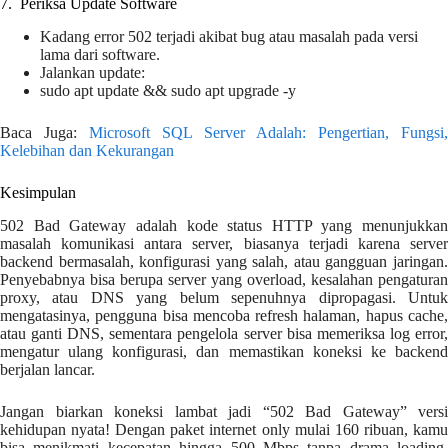
7️. Periksa Update Software
Kadang error 502 terjadi akibat bug atau masalah pada versi
lama dari software.
Jalankan update:
sudo apt update && sudo apt upgrade -y
Baca Juga:
Microsoft SQL Server Adalah: Pengertian, Fungsi,
Kelebihan dan Kekurangan
Kesimpulan
502 Bad Gateway adalah kode status HTTP yang menunjukkan
masalah komunikasi antara server, biasanya terjadi karena server
backend bermasalah, konfigurasi yang salah, atau gangguan jaringan.
Penyebabnya bisa berupa server yang overload, kesalahan pengaturan
proxy, atau DNS yang belum sepenuhnya dipropagasi. Untuk
mengatasinya, pengguna bisa mencoba refresh halaman, hapus cache,
atau ganti DNS, sementara pengelola server bisa memeriksa log error,
mengatur ulang konfigurasi, dan memastikan koneksi ke backend
berjalan lancar.
Jangan biarkan koneksi lambat jadi “502 Bad Gateway” versi
kehidupan nyata! Dengan paket internet only mulai 160 ribuan, kamu
bisa menikmati kecepatan hingga 500 Mbps tanpa drama loading.