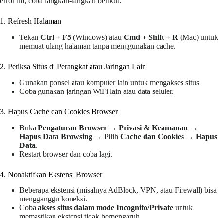
error ini, coba langkah-langkah berikut:
1️. Refresh Halaman
Tekan
Ctrl + F5
(Windows) atau
Cmd + Shift + R
(Mac) untuk
memuat ulang halaman tanpa menggunakan cache.
2️. Periksa Situs di Perangkat atau Jaringan Lain
Gunakan ponsel atau komputer lain untuk mengakses situs.
Coba gunakan jaringan WiFi lain atau data seluler.
3️. Hapus Cache dan Cookies Browser
Buka
Pengaturan Browser
→
Privasi & Keamanan
→
Hapus Data Browsing
→ Pilih
Cache dan Cookies
→
Hapus
Data
.
Restart browser dan coba lagi.
4️. Nonaktifkan Ekstensi Browser
Beberapa ekstensi (misalnya AdBlock, VPN, atau Firewall) bisa
mengganggu koneksi.
Coba
akses situs dalam mode Incognito/Private
untuk
memastikan ekstensi tidak berpengaruh.