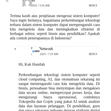
Hanifah
MEI 2, 2025 / 3:33 AM
REPLY
Terima kasih atas penjelasan mengenai sistem komputer!
Saya ingin bertanya, bagaimana perkembangan teknologi
terbaru dalam sistem komputer dapat mempengaruhi cara
kita mengelola data dan meningkatkan efisiensi di
berbagai sektor, seperti bisnis atau pendidikan? Apakah
ada contoh penerapannya di Indonesia?
ION Network
MEI 2, 2025 / 7:25 AM
REPLY
Hi, Kak Hanifah
Perkembangan teknologi sistem komputer seperti
cloud computing, AI, dan otomatisasi sekarang ini
sangat memengaruhi cara kita mengelola data. Di
bisnis, perusahaan bisa menyimpan dan mengakses
data secara online, mempercepat proses kerja, dan
mengurangi biaya operasional, contohnya
Tokopedia dan Gojek yang pakai AI untuk analisis
data dan layanan pelanggan. Di pendidikan, guru
dan siswa sekarang terbantu dengan platform digital