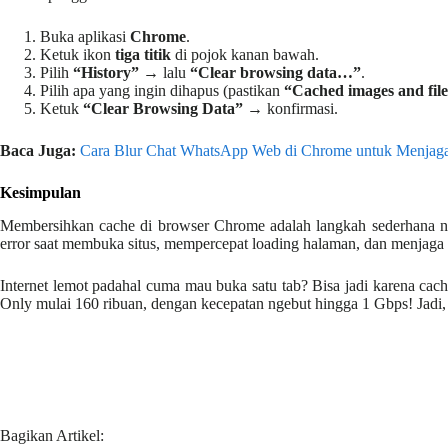
Buka aplikasi
Chrome
.
Ketuk ikon
tiga titik
di pojok kanan bawah.
Pilih
“History”
→ lalu
“Clear browsing data…”
.
Pilih apa yang ingin dihapus (pastikan
“Cached images and file
Ketuk
“Clear Browsing Data”
→ konfirmasi.
Baca Juga:
Cara Blur Chat WhatsApp Web di Chrome untuk Menjaga
Kesimpulan
Membersihkan cache di browser Chrome adalah langkah sederhana nam
error saat membuka situs, mempercepat loading halaman, dan menjaga pr
Internet lemot padahal cuma mau buka satu tab? Bisa jadi karena c
Only mulai 160 ribuan, dengan kecepatan ngebut hingga 1 Gbps! Jadi, 
Bagikan Artikel: