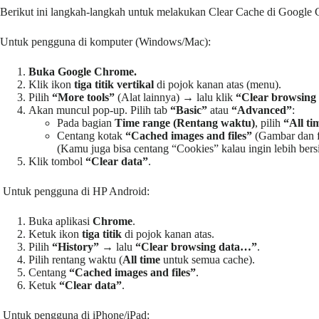
Berikut ini langkah-langkah untuk melakukan Clear Cache di Google
Untuk pengguna di komputer (Windows/Mac):
Buka Google Chrome.
Klik ikon
tiga titik vertikal
di pojok kanan atas (menu).
Pilih
“More tools”
(Alat lainnya) → lalu klik
“Clear browsing
Akan muncul pop-up. Pilih tab
“Basic”
atau
“Advanced”
:
Pada bagian
Time range (Rentang waktu)
, pilih
“All ti
Centang kotak
“Cached images and files”
(Gambar dan f
(Kamu juga bisa centang “Cookies” kalau ingin lebih bersih
Klik tombol
“Clear data”
.
Untuk pengguna di HP Android:
Buka aplikasi
Chrome
.
Ketuk ikon
tiga titik
di pojok kanan atas.
Pilih
“History”
→ lalu
“Clear browsing data…”
.
Pilih rentang waktu (
All time
untuk semua cache).
Centang
“Cached images and files”
.
Ketuk
“Clear data”
.
Untuk pengguna di iPhone/iPad: