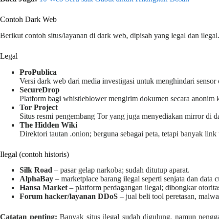
Contoh Dark Web
Berikut contoh situs/layanan di dark web, dipisah yang legal dan ile
Legal
ProPublica
Versi dark web dari media investigasi untuk menghindari sensor
SecureDrop
Platform bagi whistleblower mengirim dokumen secara anonim ke
Tor Project
Situs resmi pengembang Tor yang juga menyediakan mirror di d
The Hidden Wiki
Direktori tautan .onion; berguna sebagai peta, tetapi banyak lin
Ilegal (contoh historis)
Silk Road
– pasar gelap narkoba; sudah ditutup aparat.
AlphaBay
– marketplace barang ilegal seperti senjata dan data c
Hansa Market
– platform perdagangan ilegal; dibongkar otorita
Forum hacker/layanan DDoS
– jual beli tool peretasan, malw
Catatan penting:
Banyak situs ilegal sudah digulung, namun pengga