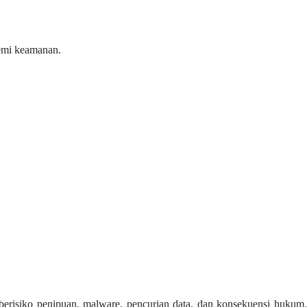
demi keamanan.
 berisiko penipuan, malware, pencurian data, dan konsekuensi hukum