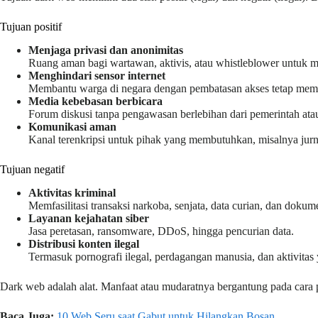
Tujuan positif
Menjaga privasi dan anonimitas
Ruang aman bagi wartawan, aktivis, atau whistleblower untuk me
Menghindari sensor internet
Membantu warga di negara dengan pembatasan akses tetap memp
Media kebebasan berbicara
Forum diskusi tanpa pengawasan berlebihan dari pemerintah ata
Komunikasi aman
Kanal terenkripsi untuk pihak yang membutuhkan, misalnya jurn
Tujuan negatif
Aktivitas kriminal
Memfasilitasi transaksi narkoba, senjata, data curian, dan dokum
Layanan kejahatan siber
Jasa peretasan, ransomware, DDoS, hingga pencurian data.
Distribusi konten ilegal
Termasuk pornografi ilegal, perdagangan manusia, dan aktivitas
Dark web adalah alat. Manfaat atau mudaratnya bergantung pada car
Baca Juga:
10 Web Seru saat Gabut untuk Hilangkan Bosan