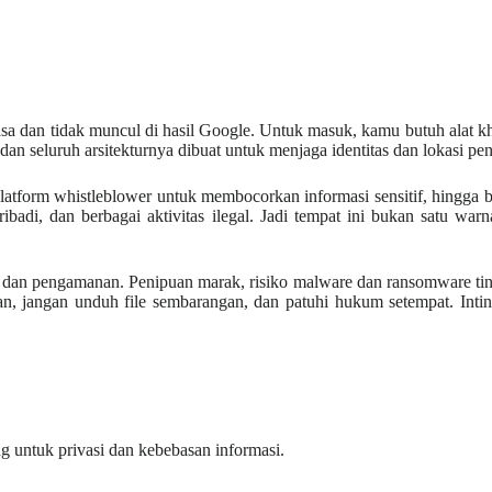
asa dan tidak muncul di hasil Google. Untuk masuk, kamu butuh alat k
n dan seluruh arsitekturnya dibuat untuk menjaga identitas dan lokasi p
form whistleblower untuk membocorkan informasi sensitif, hingga bebe
 pribadi, dan berbagai aktivitas ilegal. Jadi tempat ini bukan satu w
an pengamanan. Penipuan marak, risiko malware dan ransomware tinggi,
an, jangan unduh file sembarangan, dan patuhi hukum setempat. Intin
ng untuk privasi dan kebebasan informasi.