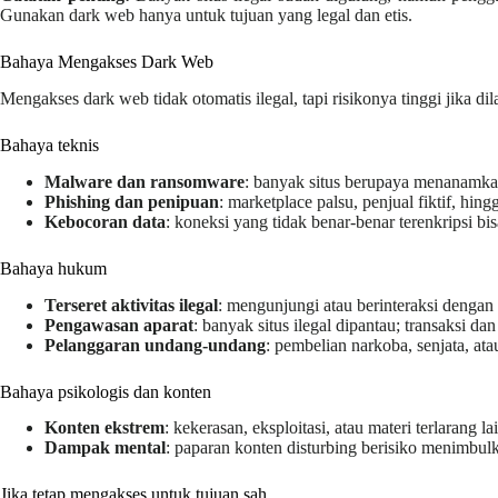
Gunakan dark web hanya untuk tujuan yang legal dan etis.
Bahaya Mengakses Dark Web
Mengakses dark web tidak otomatis ilegal, tapi risikonya tinggi jika 
Bahaya teknis
Malware dan ransomware
: banyak situs berupaya menanamkan
Phishing dan penipuan
: marketplace palsu, penjual fiktif, hin
Kebocoran data
: koneksi yang tidak benar-benar terenkripsi bis
Bahaya hukum
Terseret aktivitas ilegal
: mengunjungi atau berinteraksi dengan
Pengawasan aparat
: banyak situs ilegal dipantau; transaksi dan 
Pelanggaran undang-undang
: pembelian narkoba, senjata, ata
Bahaya psikologis dan konten
Konten ekstrem
: kekerasan, eksploitasi, atau materi terlarang la
Dampak mental
: paparan konten disturbing berisiko menimbulk
Jika tetap mengakses untuk tujuan sah