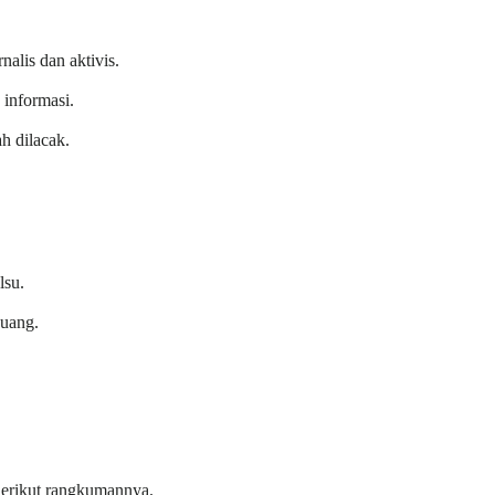
nalis dan aktivis.
 informasi.
h dilacak.
lsu.
 uang.
. Berikut rangkumannya.