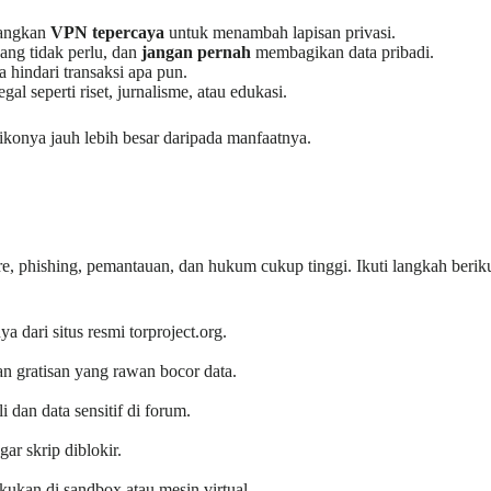
bangkan
VPN tepercaya
untuk menambah lapisan privasi.
ang tidak perlu, dan
jangan pernah
membagikan data pribadi.
a hindari transaksi apa pun.
l seperti riset, jurnalisme, atau edukasi.
ikonya jauh lebih besar daripada manfaatnya.
, phishing, pemantauan, dan hukum cukup tinggi. Ikuti langkah beriku
 dari situs resmi torproject.org.
n gratisan yang rawan bocor data.
i dan data sensitif di forum.
ar skrip diblokir.
akukan di sandbox atau mesin virtual.