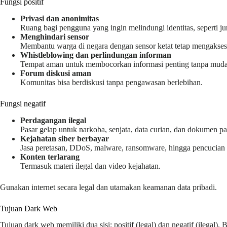
Fungsi positif
Privasi dan anonimitas
Ruang bagi pengguna yang ingin melindungi identitas, seperti jur
Menghindari sensor
Membantu warga di negara dengan sensor ketat tetap mengakses
Whistleblowing dan perlindungan informan
Tempat aman untuk membocorkan informasi penting tanpa muda
Forum diskusi aman
Komunitas bisa berdiskusi tanpa pengawasan berlebihan.
Fungsi negatif
Perdagangan ilegal
Pasar gelap untuk narkoba, senjata, data curian, dan dokumen pa
Kejahatan siber berbayar
Jasa peretasan, DDoS, malware, ransomware, hingga pencucian
Konten terlarang
Termasuk materi ilegal dan video kejahatan.
Gunakan internet secara legal dan utamakan keamanan data pribadi.
Tujuan Dark Web
Tujuan dark web memiliki dua sisi: positif (legal) dan negatif (ilegal)