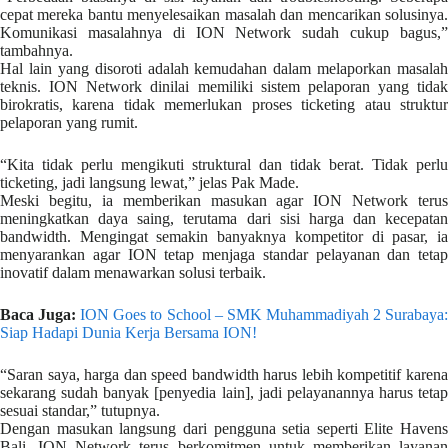
cepat mereka bantu menyelesaikan masalah dan mencarikan solusinya.
Komunikasi masalahnya di ION Network sudah cukup bagus,”
tambahnya.
Hal lain yang disoroti adalah kemudahan dalam melaporkan masalah
teknis. ION Network dinilai memiliki sistem pelaporan yang tidak
birokratis, karena tidak memerlukan proses ticketing atau struktur
pelaporan yang rumit.
“Kita tidak perlu mengikuti struktural dan tidak berat. Tidak perlu
ticketing, jadi langsung lewat,” jelas Pak Made.
Meski begitu, ia memberikan masukan agar ION Network terus
meningkatkan daya saing, terutama dari sisi harga dan kecepatan
bandwidth. Mengingat semakin banyaknya kompetitor di pasar, ia
menyarankan agar ION tetap menjaga standar pelayanan dan tetap
inovatif dalam menawarkan solusi terbaik.
Baca Juga:
ION Goes to School – SMK Muhammadiyah 2 Surabaya
Siap Hadapi Dunia Kerja Bersama ION!
“Saran saya, harga dan speed bandwidth harus lebih kompetitif karena
sekarang sudah banyak [penyedia lain], jadi pelayanannya harus tetap
sesuai standar,” tutupnya.
Dengan masukan langsung dari pengguna setia seperti Elite Havens
Bali, ION Network terus berkomitmen untuk memberikan layanan