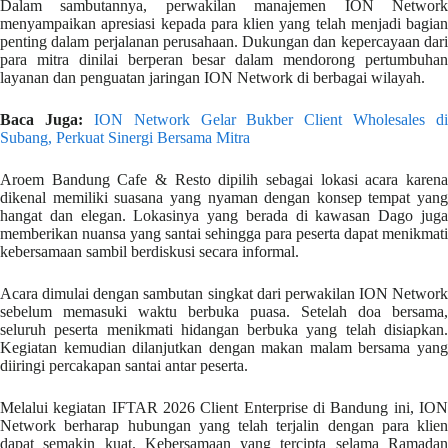
Dalam sambutannya, perwakilan manajemen ION Network
menyampaikan apresiasi kepada para klien yang telah menjadi bagian
penting dalam perjalanan perusahaan. Dukungan dan kepercayaan dari
para mitra dinilai berperan besar dalam mendorong pertumbuhan
layanan dan penguatan jaringan ION Network di berbagai wilayah.
Baca Juga:
ION Network Gelar Bukber Client Wholesales di
Subang, Perkuat Sinergi Bersama Mitra
Aroem Bandung Cafe & Resto dipilih sebagai lokasi acara karena
dikenal memiliki suasana yang nyaman dengan konsep tempat yang
hangat dan elegan. Lokasinya yang berada di kawasan Dago juga
memberikan nuansa yang santai sehingga para peserta dapat menikmati
kebersamaan sambil berdiskusi secara informal.
Acara dimulai dengan sambutan singkat dari perwakilan ION Network
sebelum memasuki waktu berbuka puasa. Setelah doa bersama,
seluruh peserta menikmati hidangan berbuka yang telah disiapkan.
Kegiatan kemudian dilanjutkan dengan makan malam bersama yang
diiringi percakapan santai antar peserta.
Melalui kegiatan IFTAR 2026 Client Enterprise di Bandung ini, ION
Network berharap hubungan yang telah terjalin dengan para klien
dapat semakin kuat. Kebersamaan yang tercipta selama Ramadan