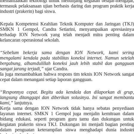
memanfaatkan teknologi untuk menunjang kegiatan belajar-mengajar,
termasuk pelaksanaan ujian berbasis daring dan program praktik kerja
industri (prakerin) bagi siswa.
Kepala Kompetensi Keahlian Teknik Komputer dan Jaringan (TKJ)
SMKN 1 Gempol, Candra Setiarini, menyampaikan apresiasinya
terhadap ION Network yang telah menjadi mitra penting dalam
kelancaran operasional sekolah.
“Sebelum bekerja sama dengan ION Network, kami sering
mengalami kendala pada stabilitas koneksi internet. Namun setelah
bergabung, alhamdulillah koneksi jauh lebih stabil dan gangguan
sangat jarang terjadi,”
ujar Candra.
Ia juga menambahkan bahwa respons tim teknis ION Network sangat
cepat dalam menangani setiap laporan gangguan.
“Responnya cepat. Begitu ada kendala dan dilaporkan di grup,
langsung ditanggapi dan diberikan solusinya. Ini sangat membantu
kami,”
lanjutnya.
Kerja sama dengan ION Network tidak hanya sebatas penyediaan
layanan internet. SMKN 1 Gempol juga menjalin kemitraan dalam
bidang edukasi, seperti program guru tamu dan dukungan untuk
kegiatan prakerin siswa TKJ. Dukungan ini menjadi bagian penting
dalam penguatan keterampilan siswa menghadapi dunia industri