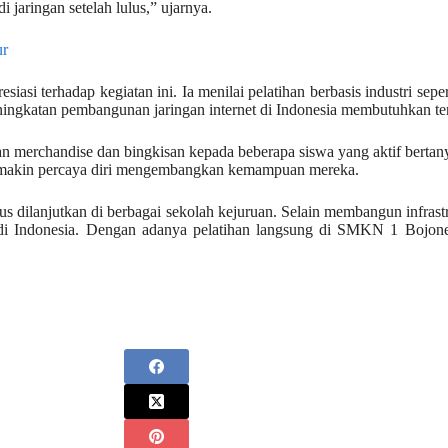
i jaringan setelah lulus,” ujarnya.
ur
siasi terhadap kegiatan ini. Ia menilai pelatihan berbasis industri s
gkatan pembangunan jaringan internet di Indonesia membutuhkan tenag
merchandise dan bingkisan kepada beberapa siswa yang aktif bertan
 semakin percaya diri mengembangkan kemampuan mereka.
s dilanjutkan di berbagai sekolah kejuruan. Selain membangun infrast
 di Indonesia. Dengan adanya pelatihan langsung di SMKN 1 Bojoneg