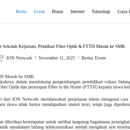
Berita
Event
Bisnis
Internet
Teknologi
Gaya 
 Sekolah Kejuruan, Pelatihan Fiber Optik & FTTH Masuk ke SMK
ION Network
November 11, 2025
Berita
,
Event
kahnya dalam mendukung pengembangan pendidikan vokasi bidang 
iber Optik dan penerapan Fiber to the Home (FTTH) kepada siswa kela
ri dari ION Network membawakan penjelasan teknis mengenai cara k
a siswa tidak hanya mendapatkan materi teori, tetapi juga diperkena
si dan diberikan kesempatan untuk melihat langsung bagaimana perangka
arik mendalami bidang telekomunikasi setelah mengikuti sesi tersebut