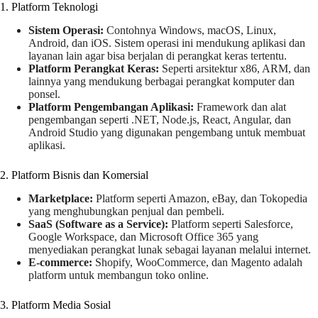
1. Platform Teknologi
Sistem Operasi:
Contohnya Windows, macOS, Linux,
Android, dan iOS. Sistem operasi ini mendukung aplikasi dan
layanan lain agar bisa berjalan di perangkat keras tertentu.
Platform Perangkat Keras:
Seperti arsitektur x86, ARM, dan
lainnya yang mendukung berbagai perangkat komputer dan
ponsel.
Platform Pengembangan Aplikasi:
Framework dan alat
pengembangan seperti .NET, Node.js, React, Angular, dan
Android Studio yang digunakan pengembang untuk membuat
aplikasi.
2. Platform Bisnis dan Komersial
Marketplace:
Platform seperti Amazon, eBay, dan Tokopedia
yang menghubungkan penjual dan pembeli.
SaaS (Software as a Service):
Platform seperti Salesforce,
Google Workspace, dan Microsoft Office 365 yang
menyediakan perangkat lunak sebagai layanan melalui internet.
E-commerce:
Shopify, WooCommerce, dan Magento adalah
platform untuk membangun toko online.
3. Platform Media Sosial