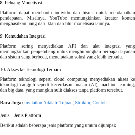
8. Peluang Monetisasi
Platform dapat membantu individu dan bisnis untuk mendapatkan
pendapatan. Misalnya, YouTube memungkinkan kreator konten
menghasilkan uang dari iklan dan fitur monetisasi lainnya.
9. Kemudahan Integrasi
Platform sering menyediakan API dan alat integrasi yang
memungkinkan pengembang untuk menghubungkan berbagai layanan
dan sistem yang berbeda, menciptakan solusi yang lebih terpadu.
10. Akses ke Teknologi Terbaru
Platform teknologi seperti cloud computing menyediakan akses ke
teknologi canggih seperti kecerdasan buatan (AI), machine learning,
dan big data, yang mungkin sulit diakses tanpa platform tersebut.
Baca Juga:
Invitation Adalah: Tujuan, Struktur, Contoh
Jenis – Jenis Platform
Berikut adalah beberapa jenis platform yang umum dijumpai: