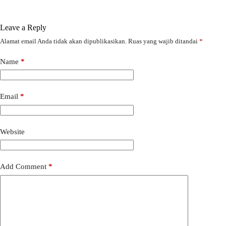
Leave a Reply
Alamat email Anda tidak akan dipublikasikan.
Ruas yang wajib ditandai
*
Name
*
Email
*
Website
Add Comment
*