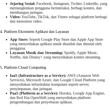
Jejaring Sosial:
Facebook, Instagram, Twitter, LinkedIn, yang
memungkinkan pengguna berinteraksi, berbagi konten, dan
membangun jaringan.
Video:
YouTube, TikTok, dan Vimeo sebagai platform berbagi
dan menonton video.
4. Platform Ekosistem Aplikasi dan Layanan
App Store:
Seperti Google Play Store dan Apple App Store
yang menyediakan aplikasi untuk diunduh dan diinstal oleh
pengguna.
Layanan Musik dan Streaming:
Spotify, Apple Music,
Netflix, dan Disney+ yang menyediakan konten streaming.
5. Platform Cloud Computing
IaaS (Infrastructure as a Service):
AWS (Amazon Web
Services), Microsoft Azure, dan Google Cloud Platform yang
menyediakan infrastruktur komputasi seperti server,
penyimpanan, dan jaringan.
PaaS (Platform as a Service):
Heroku, Google App Engine,
dan Red Hat OpenShift yang menyediakan platform
pengembangan dan penyebaran aplikasi.