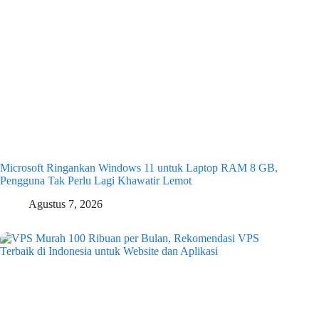
Microsoft Ringankan Windows 11 untuk Laptop RAM 8 GB,
Pengguna Tak Perlu Lagi Khawatir Lemot
Agustus 7, 2026