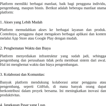
Platform memiliki berbagai manfaat, baik bagi pengguna individu,
pengembang, maupun bisnis. Berikut adalah beberapa manfaat utama
platform:
1. Akses yang Lebih Mudah
Platform memudahkan akses ke berbagai layanan dan produk.
Contohnya, pengguna dapat mengakses berbagai aplikasi dan konten
melalui App Store atau Google Play dengan mudah.
2. Penghematan Waktu dan Biaya
Platform menyediakan infrastruktur yang sudah jadi, sehingga
pengembang dan perusahaan tidak perlu membuat sistem dari awal.
Hal ini menghemat waktu dan biaya pengembangan.
3. Kolaborasi dan Komunitas:
Banyak platform mendukung kolaborasi antar pengguna atau
pengembang, seperti GitHub, di mana banyak orang dapat
berkontribusi dalam proyek bersama. Ini meningkatkan inovasi dan
produktivitas.
4. Jangkauan Pasar yang Luas