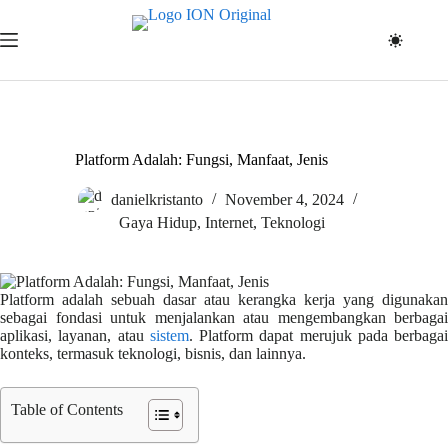
Skip
to
content
Platform Adalah: Fungsi, Manfaat, Jenis
danielkristanto
November 4, 2024
Gaya Hidup
,
Internet
,
Teknologi
Platform adalah sebuah dasar atau kerangka kerja yang digunakan
sebagai fondasi untuk menjalankan atau mengembangkan berbagai
aplikasi, layanan, atau
sistem
. Platform dapat merujuk pada berbagai
konteks, termasuk teknologi, bisnis, dan lainnya.
Table of Contents