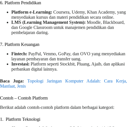
6. Platform Pendidikan
Platform e-Learning:
Coursera, Udemy, Khan Academy, yang
menyediakan kursus dan materi pendidikan secara online.
LMS (Learning Management System):
Moodle, Blackboard,
dan Google Classroom untuk manajemen pendidikan dan
pembelajaran daring.
7. Platform Keuangan
Fintech:
PayPal, Venmo, GoPay, dan OVO yang menyediakan
layanan pembayaran dan transfer uang.
Investasi:
Platform seperti Stockbit, Pluang, Ajaib, dan aplikasi
perbankan digital lainnya.
Baca Juga:
Topologi Jaringan Komputer Adalah: Cara Kerja,
Manfaat, Jenis
Contoh – Contoh Platform
Berikut adalah contoh-contoh platform dalam berbagai kategori:
1. Platform Teknologi