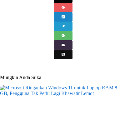
Mungkin Anda Suka