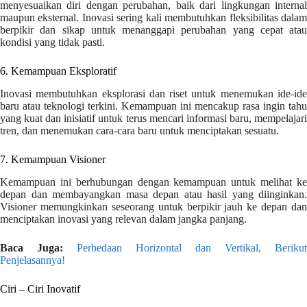
menyesuaikan diri dengan perubahan, baik dari lingkungan internal
maupun eksternal. Inovasi sering kali membutuhkan fleksibilitas dalam
berpikir dan sikap untuk menanggapi perubahan yang cepat atau
kondisi yang tidak pasti.
6. Kemampuan Eksploratif
Inovasi membutuhkan eksplorasi dan riset untuk menemukan ide-ide
baru atau teknologi terkini. Kemampuan ini mencakup rasa ingin tahu
yang kuat dan inisiatif untuk terus mencari informasi baru, mempelajari
tren, dan menemukan cara-cara baru untuk menciptakan sesuatu.
7. Kemampuan Visioner
Kemampuan ini berhubungan dengan kemampuan untuk melihat ke
depan dan membayangkan masa depan atau hasil yang diinginkan.
Visioner memungkinkan seseorang untuk berpikir jauh ke depan dan
menciptakan inovasi yang relevan dalam jangka panjang.
Baca Juga:
Perbedaan Horizontal dan Vertikal, Berikut
Penjelasannya!
Ciri – Ciri Inovatif