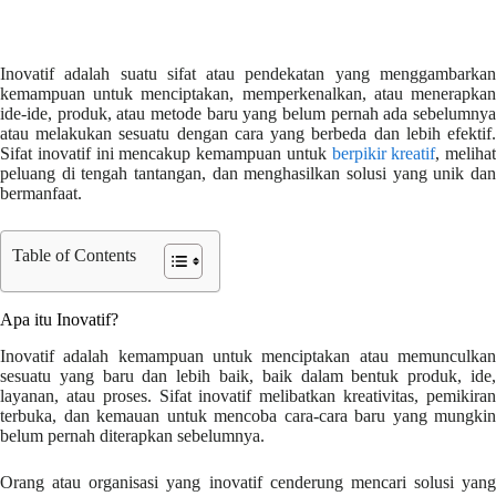
Inovatif adalah suatu sifat atau pendekatan yang menggambarkan
kemampuan untuk menciptakan, memperkenalkan, atau menerapkan
ide-ide, produk, atau metode baru yang belum pernah ada sebelumnya
atau melakukan sesuatu dengan cara yang berbeda dan lebih efektif.
Sifat inovatif ini mencakup kemampuan untuk
berpikir kreatif
, melihat
peluang di tengah tantangan, dan menghasilkan solusi yang unik dan
bermanfaat.
Table of Contents
Apa itu Inovatif?
Inovatif adalah kemampuan untuk menciptakan atau memunculkan
sesuatu yang baru dan lebih baik, baik dalam bentuk produk, ide,
layanan, atau proses. Sifat inovatif melibatkan kreativitas, pemikiran
terbuka, dan kemauan untuk mencoba cara-cara baru yang mungkin
belum pernah diterapkan sebelumnya.
Orang atau organisasi yang inovatif cenderung mencari solusi yang