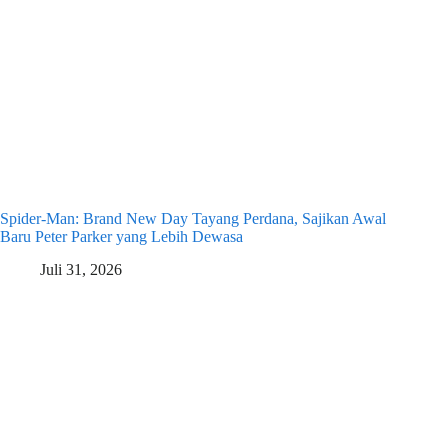
Spider-Man: Brand New Day Tayang Perdana, Sajikan Awal
Baru Peter Parker yang Lebih Dewasa
Juli 31, 2026