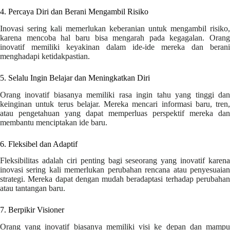
4. Percaya Diri dan Berani Mengambil Risiko
Inovasi sering kali memerlukan keberanian untuk mengambil risiko,
karena mencoba hal baru bisa mengarah pada kegagalan. Orang
inovatif memiliki keyakinan dalam ide-ide mereka dan berani
menghadapi ketidakpastian.
5. Selalu Ingin Belajar dan Meningkatkan Diri
Orang inovatif biasanya memiliki rasa ingin tahu yang tinggi dan
keinginan untuk terus belajar. Mereka mencari informasi baru, tren,
atau pengetahuan yang dapat memperluas perspektif mereka dan
membantu menciptakan ide baru.
6. Fleksibel dan Adaptif
Fleksibilitas adalah ciri penting bagi seseorang yang inovatif karena
inovasi sering kali memerlukan perubahan rencana atau penyesuaian
strategi. Mereka dapat dengan mudah beradaptasi terhadap perubahan
atau tantangan baru.
7. Berpikir Visioner
Orang yang inovatif biasanya memiliki visi ke depan dan mampu