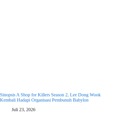
Sinopsis A Shop for Killers Season 2, Lee Dong Wook
Kembali Hadapi Organisasi Pembunuh Babylon
Juli 23, 2026