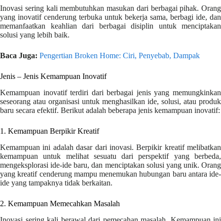
Inovasi sering kali membutuhkan masukan dari berbagai pihak. Orang
yang inovatif cenderung terbuka untuk bekerja sama, berbagi ide, dan
memanfaatkan keahlian dari berbagai disiplin untuk menciptakan
solusi yang lebih baik.
Baca Juga:
Pengertian Broken Home: Ciri, Penyebab, Dampak
Jenis – Jenis Kemampuan Inovatif
Kemampuan inovatif terdiri dari berbagai jenis yang memungkinkan
seseorang atau organisasi untuk menghasilkan ide, solusi, atau produk
baru secara efektif. Berikut adalah beberapa jenis kemampuan inovatif:
1. Kemampuan Berpikir Kreatif
Kemampuan ini adalah dasar dari inovasi. Berpikir kreatif melibatkan
kemampuan untuk melihat sesuatu dari perspektif yang berbeda,
mengeksplorasi ide-ide baru, dan menciptakan solusi yang unik. Orang
yang kreatif cenderung mampu menemukan hubungan baru antara ide-
ide yang tampaknya tidak berkaitan.
2. Kemampuan Memecahkan Masalah
Inovasi sering kali berawal dari pemecahan masalah. Kemampuan ini