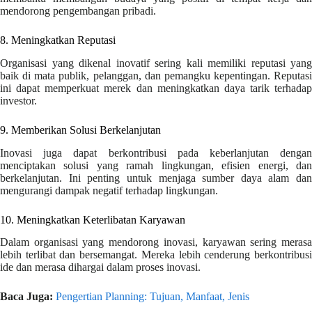
mendorong pengembangan pribadi.
8. Meningkatkan Reputasi
Organisasi yang dikenal inovatif sering kali memiliki reputasi yang
baik di mata publik, pelanggan, dan pemangku kepentingan. Reputasi
ini dapat memperkuat merek dan meningkatkan daya tarik terhadap
investor.
9. Memberikan Solusi Berkelanjutan
Inovasi juga dapat berkontribusi pada keberlanjutan dengan
menciptakan solusi yang ramah lingkungan, efisien energi, dan
berkelanjutan. Ini penting untuk menjaga sumber daya alam dan
mengurangi dampak negatif terhadap lingkungan.
10. Meningkatkan Keterlibatan Karyawan
Dalam organisasi yang mendorong inovasi, karyawan sering merasa
lebih terlibat dan bersemangat. Mereka lebih cenderung berkontribusi
ide dan merasa dihargai dalam proses inovasi.
Baca Juga:
Pengertian Planning: Tujuan, Manfaat, Jenis