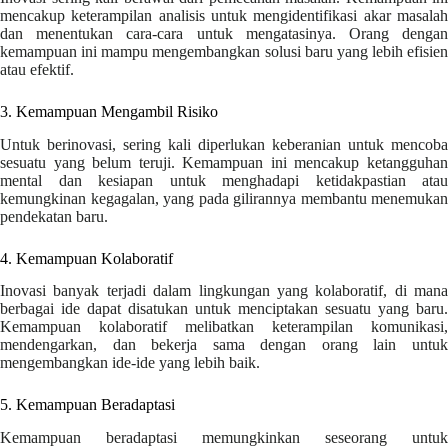
mencakup keterampilan analisis untuk mengidentifikasi akar masalah
dan menentukan cara-cara untuk mengatasinya. Orang dengan
kemampuan ini mampu mengembangkan solusi baru yang lebih efisien
atau efektif.
3. Kemampuan Mengambil Risiko
Untuk berinovasi, sering kali diperlukan keberanian untuk mencoba
sesuatu yang belum teruji. Kemampuan ini mencakup ketangguhan
mental dan kesiapan untuk menghadapi ketidakpastian atau
kemungkinan kegagalan, yang pada gilirannya membantu menemukan
pendekatan baru.
4. Kemampuan Kolaboratif
Inovasi banyak terjadi dalam lingkungan yang kolaboratif, di mana
berbagai ide dapat disatukan untuk menciptakan sesuatu yang baru.
Kemampuan kolaboratif melibatkan keterampilan komunikasi,
mendengarkan, dan bekerja sama dengan orang lain untuk
mengembangkan ide-ide yang lebih baik.
5. Kemampuan Beradaptasi
Kemampuan beradaptasi memungkinkan seseorang untuk