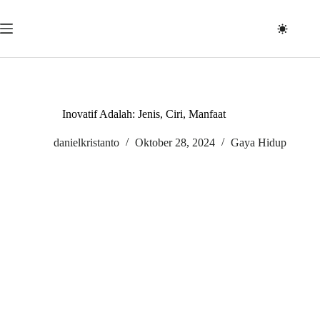
Skip
to
content
Inovatif Adalah: Jenis, Ciri, Manfaat
danielkristanto
Oktober 28, 2024
Gaya Hidup