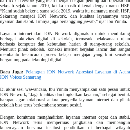
dari ION Network yang telah menjadi bagian penting dari operasional
sekolah sejak tahun 2019, ketika masih dikenal dengan nama HSP.
“Kami sudah bekerja sama sejak 2019, waktu itu namanya masih HSP.
Sekarang menjadi ION Network, dan kualitas layanannya tetap
nyaman dan stabil. Timnya juga bertanggung jawab,” ujar Ibu Yunita.
Layanan internet dari ION Network digunakan untuk mendukung
berbagai aktivitas digital di sekolah, termasuk pelaksanaan ujian
berbasis komputer dan kebutuhan harian di ruang-ruang sekolah.
Menurut pihak sekolah, koneksi internet berjalan lancar dan sangat
membantu kelancaran proses belajar mengajar yang kini semakin
bergantung pada teknologi digital.
Baca Juga:
Pelanggan ION Network Apresiasi Layanan di Acara
ION Voices Semarang
Di akhir sesi wawancara, Ibu Yunita menyampaikan satu pesan untuk
ION Network, “Jaga kualitas dan tingkatkan layanan,” sebagai bentuk
harapan agar kolaborasi antara penyedia layanan internet dan pihak
sekolah bisa terus berkembang secara positif.
Dengan komitmen menghadirkan layanan internet cepat dan stabil,
ION Network terus memperluas jangkauan dan membangun
kepercayaan bersama institusi pendidikan di berbagai wilayah