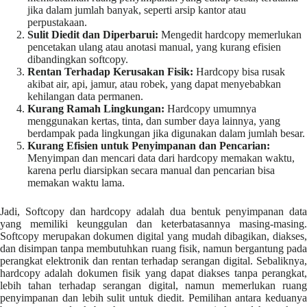
jika dalam jumlah banyak, seperti arsip kantor atau
perpustakaan.
Sulit Diedit dan Diperbarui:
Mengedit hardcopy memerlukan
pencetakan ulang atau anotasi manual, yang kurang efisien
dibandingkan softcopy.
Rentan Terhadap Kerusakan Fisik:
Hardcopy bisa rusak
akibat air, api, jamur, atau robek, yang dapat menyebabkan
kehilangan data permanen.
Kurang Ramah Lingkungan:
Hardcopy umumnya
menggunakan kertas, tinta, dan sumber daya lainnya, yang
berdampak pada lingkungan jika digunakan dalam jumlah besar.
Kurang Efisien untuk Penyimpanan dan Pencarian:
Menyimpan dan mencari data dari hardcopy memakan waktu,
karena perlu diarsipkan secara manual dan pencarian bisa
memakan waktu lama.
Jadi, Softcopy dan hardcopy adalah dua bentuk penyimpanan data
yang memiliki keunggulan dan keterbatasannya masing-masing.
Softcopy merupakan dokumen digital yang mudah dibagikan, diakses,
dan disimpan tanpa membutuhkan ruang fisik, namun bergantung pada
perangkat elektronik dan rentan terhadap serangan digital. Sebaliknya,
hardcopy adalah dokumen fisik yang dapat diakses tanpa perangkat,
lebih tahan terhadap serangan digital, namun memerlukan ruang
penyimpanan dan lebih sulit untuk diedit. Pemilihan antara keduanya