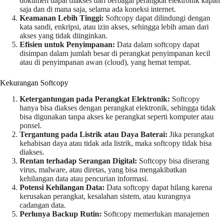
dokumen dapat diakses dari berbagai perangkat elektronik kapan
saja dan di mana saja, selama ada koneksi internet.
Keamanan Lebih Tinggi:
Softcopy dapat dilindungi dengan
kata sandi, enkripsi, atau izin akses, sehingga lebih aman dari
akses yang tidak diinginkan.
Efisien untuk Penyimpanan:
Data dalam softcopy dapat
disimpan dalam jumlah besar di perangkat penyimpanan kecil
atau di penyimpanan awan (cloud), yang hemat tempat.
Kekurangan Softcopy
Ketergantungan pada Perangkat Elektronik:
Softcopy
hanya bisa diakses dengan perangkat elektronik, sehingga tidak
bisa digunakan tanpa akses ke perangkat seperti komputer atau
ponsel.
Tergantung pada Listrik atau Daya Baterai:
Jika perangkat
kehabisan daya atau tidak ada listrik, maka softcopy tidak bisa
diakses.
Rentan terhadap Serangan Digital:
Softcopy bisa diserang
virus, malware, atau diretas, yang bisa mengakibatkan
kehilangan data atau pencurian informasi.
Potensi Kehilangan Data:
Data softcopy dapat hilang karena
kerusakan perangkat, kesalahan sistem, atau kurangnya
cadangan data.
Perlunya Backup Rutin:
Softcopy memerlukan manajemen