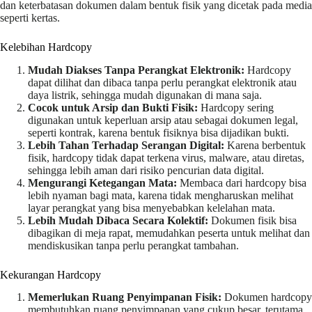
dan keterbatasan dokumen dalam bentuk fisik yang dicetak pada media
seperti kertas.
Kelebihan Hardcopy
Mudah Diakses Tanpa Perangkat Elektronik:
Hardcopy
dapat dilihat dan dibaca tanpa perlu perangkat elektronik atau
daya listrik, sehingga mudah digunakan di mana saja.
Cocok untuk Arsip dan Bukti Fisik:
Hardcopy sering
digunakan untuk keperluan arsip atau sebagai dokumen legal,
seperti kontrak, karena bentuk fisiknya bisa dijadikan bukti.
Lebih Tahan Terhadap Serangan Digital:
Karena berbentuk
fisik, hardcopy tidak dapat terkena virus, malware, atau diretas,
sehingga lebih aman dari risiko pencurian data digital.
Mengurangi Ketegangan Mata:
Membaca dari hardcopy bisa
lebih nyaman bagi mata, karena tidak mengharuskan melihat
layar perangkat yang bisa menyebabkan kelelahan mata.
Lebih Mudah Dibaca Secara Kolektif:
Dokumen fisik bisa
dibagikan di meja rapat, memudahkan peserta untuk melihat dan
mendiskusikan tanpa perlu perangkat tambahan.
Kekurangan Hardcopy
Memerlukan Ruang Penyimpanan Fisik:
Dokumen hardcopy
membutuhkan ruang penyimpanan yang cukup besar, terutama