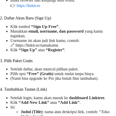
Buka browser dan kunjungi situs resmi:
👉
https://linktr.ee
2. Daftar Akun Baru (Sign Up)
Klik tombol
“Sign Up Free”
.
Masukkan
email, username, dan password
yang kamu
inginkan.
Username ini akan jadi link kamu, contoh:
🔗 https://linktr.ee/namakamu
Klik
“Sign Up”
atau
“Register”
.
3. Pilih Paket Gratis
Setelah daftar, akan muncul pilihan paket.
Pilih opsi
“Free” (Gratis)
untuk mulai tanpa biaya.
(Nanti bisa upgrade ke Pro jika butuh fitur tambahan).
4. Tambahkan Tautan (Link)
Setelah login, kamu akan masuk ke
dashboard Linktree
.
Klik
“Add New Link”
atau
“Add Link”
.
Isi:
Judul (Title)
: nama atau deskripsi link, contoh: “Toko