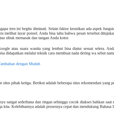
pa tren ini begitu diminati. Selain faktor keunikan ada aspek fung
 melihat layar ponsel. Anda bisa tahu bahwa pesan tersebut ditujuka
atau sibuk memasak dan tangan Anda kotor.
 Google atau suara wanita yang lembut bisa diatur sesuai selera. 
bisa didapatkan melalui teknik cara membuat nada dering wa sebut nama 
i Tambahan dengan Mudah
itus pihak ketiga. Berikut adalah beberapa situs rekomendasi yang p
annya sangat sederhana dan ringan sehingga cocok diakses bahkan saat
inga kita. Kelebihannya adalah prosesnya cepat dan mendukung Bahasa 