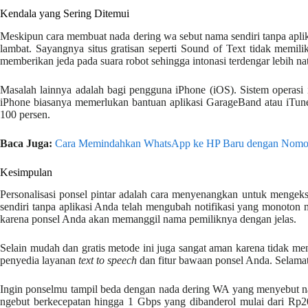
Kendala yang Sering Ditemui
Meskipun cara membuat nada dering wa sebut nama sendiri tanpa aplikas
lambat. Sayangnya situs gratisan seperti Sound of Text tidak memi
memberikan jeda pada suara robot sehingga intonasi terdengar lebih nat
Masalah lainnya adalah bagi pengguna iPhone (iOS). Sistem operasi
iPhone biasanya memerlukan bantuan aplikasi GarageBand atau iTunes
100 persen.
Baca Juga:
Cara Memindahkan WhatsApp ke HP Baru dengan Nomor 
Kesimpulan
Personalisasi ponsel pintar adalah cara menyenangkan untuk menge
sendiri tanpa aplikasi Anda telah mengubah notifikasi yang monoton 
karena ponsel Anda akan memanggil nama pemiliknya dengan jelas.
Selain mudah dan gratis metode ini juga sangat aman karena tidak me
penyedia layanan
text to speech
dan fitur bawaan ponsel Anda. Selamat 
Ingin ponselmu tampil beda dengan nada dering WA yang menyebut n
ngebut berkecepatan hingga 1 Gbps yang dibanderol mulai dari Rp200 