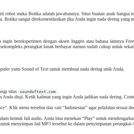
rti robot maka Botika adalah jawabannya. Situs buatan anak bangsa i
ra. Botika sangat direkomendasikan jika Anda ingin nada dering yang t
ingin bereksperimen dengan aksen Inggris atau bahasa lainnya Freett
 sekompleks perangkat lunak berbayar namun sudah cukup untuk sekada
populer yaitu Sound of Text untuk membuat nada dering unik Anda.
ungi situs
.
soundoftext.com
tas Anda diuji. Ketik kalimat yang ingin Anda jadikan nada dering. C
ce”. Klik menu tersebut dan cari “Indonesian” agar pelafalan sesuai de
dalam bentuk fail audio. Anda bisa menekan “Play” untuk mendengarkan 
 untuk menyimpan fail MP3 tersebut ke dalam penyimpanan perangkat 