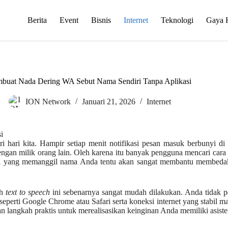
Berita
Event
Bisnis
Internet
Teknologi
Gaya 
buat Nada Dering WA Sebut Nama Sendiri Tanpa Aplikasi
ION Network
Januari 21, 2026
Internet
 hari kita. Hampir setiap menit notifikasi pesan masuk berbunyi di 
ngan milik orang lain. Oleh karena itu banyak pengguna mencari cara 
ikasi yang memanggil nama Anda tentu akan sangat membantu membeda
ah
text to speech
ini sebenarnya sangat mudah dilakukan. Anda tidak 
ti Google Chrome atau Safari serta koneksi internet yang stabil mak
 langkah praktis untuk merealisasikan keinginan Anda memiliki asiste