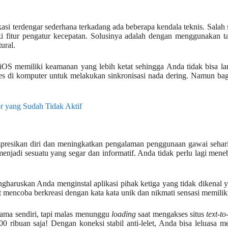
i terdengar sederhana terkadang ada beberapa kendala teknis. Salah sat
liki fitur pengatur kecepatan. Solusinya adalah dengan menggunakan
ural.
 iOS memiliki keamanan yang lebih ketat sehingga Anda tidak bisa 
 di komputer untuk melakukan sinkronisasi nada dering. Namun bagi 
yang Sudah Tidak Aktif
kspresikan diri dan meningkatkan pengalaman penggunaan gawai seha
menjadi sesuatu yang segar dan informatif. Anda tidak perlu lagi me
ngharuskan Anda menginstal aplikasi pihak ketiga yang tidak dikenal
mencoba berkreasi dengan kata kata unik dan nikmati sensasi memiliki 
ama sendiri, tapi malas menunggu
loading
saat mengakses situs
text-t
ribuan saja! Dengan koneksi stabil anti-lelet, Anda bisa leluasa me