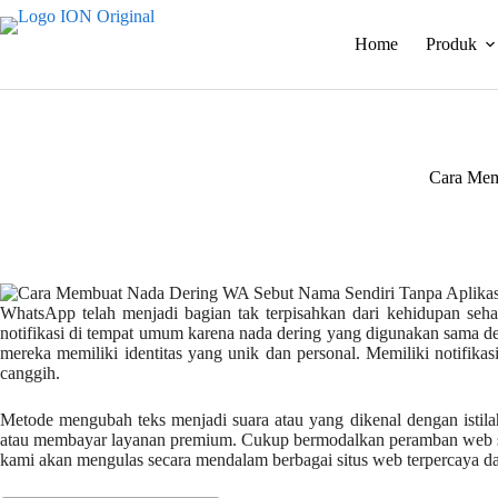
Skip
to
Home
Produk
content
Cara Mem
WhatsApp telah menjadi bagian tak terpisahkan dari kehidupan sehari
notifikasi di tempat umum karena nada dering yang digunakan sama de
mereka memiliki identitas yang unik dan personal. Memiliki notif
canggih.
Metode mengubah teks menjadi suara atau yang dikenal dengan istil
atau membayar layanan premium. Cukup bermodalkan peramban web seper
kami akan mengulas secara mendalam berbagai situs web terpercaya dan