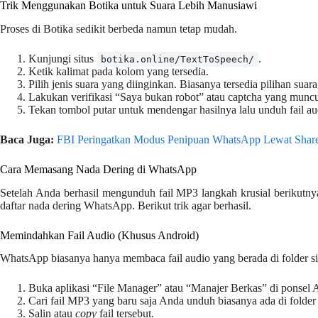
Trik Menggunakan Botika untuk Suara Lebih Manusiawi
Proses di Botika sedikit berbeda namun tetap mudah.
Kunjungi situs
.
botika.online/TextToSpeech/
Ketik kalimat pada kolom yang tersedia.
Pilih jenis suara yang diinginkan. Biasanya tersedia pilihan suar
Lakukan verifikasi “Saya bukan robot” atau captcha yang muncu
Tekan tombol putar untuk mendengar hasilnya lalu unduh fail au
Baca Juga:
FBI Peringatkan Modus Penipuan WhatsApp Lewat Share 
Cara Memasang Nada Dering di WhatsApp
Setelah Anda berhasil mengunduh fail MP3 langkah krusial berikutn
daftar nada dering WhatsApp. Berikut trik agar berhasil.
Memindahkan Fail Audio (Khusus Android)
WhatsApp biasanya hanya membaca fail audio yang berada di folder sist
Buka aplikasi “File Manager” atau “Manajer Berkas” di ponsel 
Cari fail MP3 yang baru saja Anda unduh biasanya ada di folde
Salin atau
copy
fail tersebut.