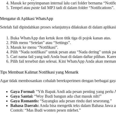
Masuk ke penyimpanan internal lalu cari folder bernama “Notific
Tempel atau
paste
fail MP3 tadi di dalam folder “Notifications”.
Mengatur di Aplikasi WhatsApp
Setelah fail dipindahkan proses selanjutnya dilakukan di dalam aplika
Buka WhatsApp dan ketuk ikon titik tiga di pojok kanan atas.
Pilih menu “Setelan” atau “Settings”.
Masuk ke menu “Notifikasi”.
Pilih “Nada notifikasi” untuk pesan atau “Nada dering” untuk pa
Cari nama fail yang tadi Anda buat di dalam daftar pilihan. Ka
Pilih fail tersebut dan selesai. Kini WhatsApp Anda akan meman
Tips Membuat Kalimat Notifikasi yang Menarik
Agar tidak membosankan cobalah bereksperimen dengan berbagai gaya 
Gaya Formal:
“Yth Bapak Andi ada pesan penting yang perlu 
Gaya Santai:
“Woy Budi bangun ada chat masuk nih!”
Gaya Romantis:
“Sayangku ada pesan rindu dari seseorang.”
Bahasa Daerah:
Anda bisa mengetik teks dalam Bahasa Jawa at
Contoh: “Mas Budi wonten pesen mlebet.”