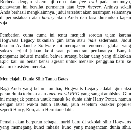
Berbeda dengan sistem uji coba atau
free trial
pada umumnya
penawaran ini bersifat permanen atau
keep forever
. Artinya sekali
Anda berhasil mengklaimnya, judul tersebut akan tersimpan selamanya
di perpustakaan atau
library
akun Anda dan bisa dimainkan kapa
saja.
Pemberian cuma cuma ini tentu menjadi sorotan tajam karena
Hogwarts Legacy bukanlah gim lama atau
indie
sederhana. Judul
besutan Avalanche Software ini merupakan fenomena global yang
sukses terjual jutaan kopi saat peluncuran perdananya. Banyak
pengamat industri menilai bahwa strategi bakar uang yang dilakukan
Epic kali ini benar benar agresif untuk menarik pengguna baru ke
dalam ekosistem mereka.
Menjelajahi Dunia Sihir Tanpa Batas
Bagi Anda yang belum familiar, Hogwarts Legacy adalah gim aksi
peran dunia terbuka atau
open world RPG
yang sangat ambisius. Gi
ini mengajak pemain untuk masuk ke dunia sihir Harry Potter, namun
dengan latar waktu tahun 1800an, jauh sebelum karakter populer
seperti Harry, Ron, atau Hermione lahir.
Pemain akan berperan sebagai murid baru di sekolah sihir Hogwarts
yang memegang kunci rahasia kuno yang mengancam dunia sihir.