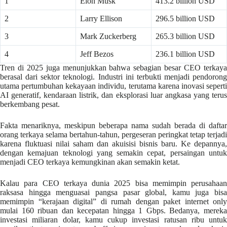
1
Elon Musk
413.2 billion USD
2
Larry Ellison
296.5 billion USD
3
Mark Zuckerberg
265.3 billion USD
4
Jeff Bezos
236.1 billion USD
Tren di 2025 juga menunjukkan bahwa sebagian besar CEO terkaya
berasal dari sektor teknologi. Industri ini terbukti menjadi pendorong
utama pertumbuhan kekayaan individu, terutama karena inovasi seperti
AI generatif, kendaraan listrik, dan eksplorasi luar angkasa yang terus
berkembang pesat.
Fakta menariknya, meskipun beberapa nama sudah berada di daftar
orang terkaya selama bertahun-tahun, pergeseran peringkat tetap terjadi
karena fluktuasi nilai saham dan akuisisi bisnis baru. Ke depannya,
dengan kemajuan teknologi yang semakin cepat, persaingan untuk
menjadi CEO terkaya kemungkinan akan semakin ketat.
Kalau para CEO terkaya dunia 2025 bisa memimpin perusahaan
raksasa hingga menguasai pangsa pasar global, kamu juga bisa
memimpin “kerajaan digital” di rumah dengan paket internet only
mulai 160 ribuan dan kecepatan hingga 1 Gbps. Bedanya, mereka
investasi miliaran dolar, kamu cukup investasi ratusan ribu untuk