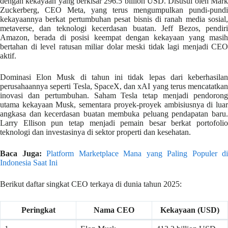
dengan kekayaan yang berkisar 296.5 billion USD. Disusul oleh Mark
Zuckerberg, CEO Meta, yang terus mengumpulkan pundi-pundi
kekayaannya berkat pertumbuhan pesat bisnis di ranah media sosial,
metaverse, dan teknologi kecerdasan buatan. Jeff Bezos, pendiri
Amazon, berada di posisi keempat dengan kekayaan yang masih
bertahan di level ratusan miliar dolar meski tidak lagi menjadi CEO
aktif.
Dominasi Elon Musk di tahun ini tidak lepas dari keberhasilan
perusahaannya seperti Tesla, SpaceX, dan xAI yang terus mencatatkan
inovasi dan pertumbuhan. Saham Tesla tetap menjadi pendorong
utama kekayaan Musk, sementara proyek-proyek ambisiusnya di luar
angkasa dan kecerdasan buatan membuka peluang pendapatan baru.
Larry Ellison pun tetap menjadi pemain besar berkat portofolio
teknologi dan investasinya di sektor properti dan kesehatan.
Baca Juga:
Platform Marketplace Mana yang Paling Populer di
Indonesia Saat Ini
Berikut daftar singkat CEO terkaya di dunia tahun 2025:
Peringkat
Nama CEO
Kekayaan (USD)